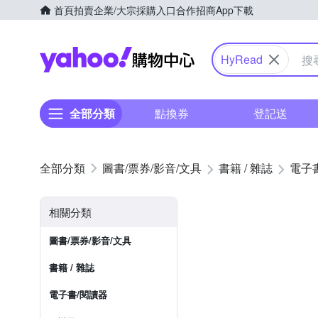
首頁
拍賣
企業/大宗採購入口
合作招商
App下載
Yahoo購物中心
HyRead
全部分類
點換券
登記送
圖書/票券/影音/文具
書籍 / 雜誌
電子
相關分類
圖書/票券/影音/文具
書籍 / 雜誌
電子書/閱讀器