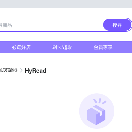
搜尋
必逛好店
刷卡/超取
會員專享
HyRead
書/閱讀器