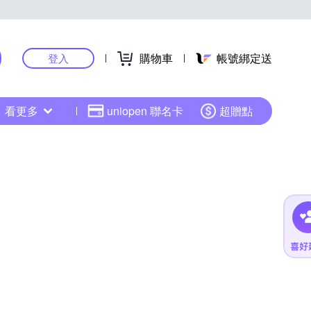
購物車
帳號綁定送
登入
看更多
uniopen 聯名卡
超贈點