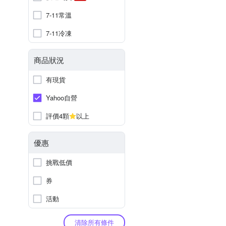
7-11常溫
7-11冷凍
商品狀況
有現貨
Yahoo自營
評價4顆
以上
優惠
挑戰低價
券
活動
清除所有條件