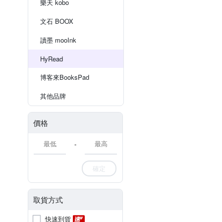
樂天 kobo
文石 BOOX
讀墨 mooInk
HyRead
博客來BooksPad
其他品牌
價格
-
確定
取貨方式
快速到貨