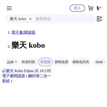
Yahoo購物中心
登入
樂天 kobo
電子書/閱讀器
樂天 kobo
品牌
快速到貨
有現貨
挑戰低價
價格低到高
RAM