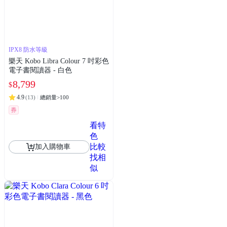
IPX8 防水等級
樂天 Kobo Libra Colour 7 吋彩色
電子書閱讀器 - 白色
8,799
$
4.9
(
13
)
總銷量>100
券
看特
色
比較
加入購物車
找相
似