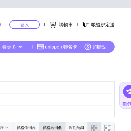
購物車
帳號綁定送
登入
看更多
uniopen 聯名卡
超贈點
序
價格低到高
價格高到低
近期熱銷