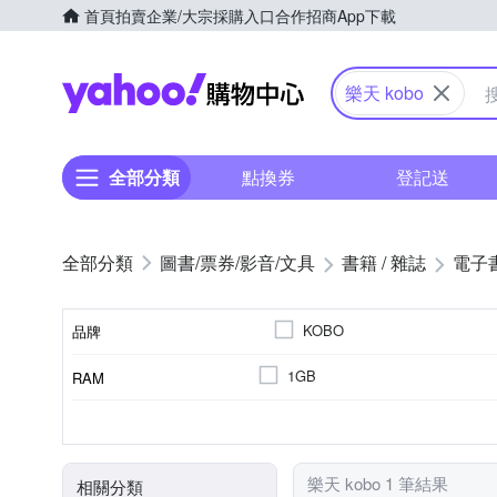
首頁
拍賣
企業/大宗採購入口
合作招商
App下載
Yahoo購物中心
樂天 kobo
全部分類
點換券
登記送
圖書/票券/影音/文具
書籍 / 雜誌
電子
KOBO
品牌
1GB
RAM
品牌名稱
7.8吋
1404 x 1872 (300ppi)
32GB
1200 mAh
螢幕解析度
記憶體容量
電池
顯示螢幕尺寸
樂天 kobo 1 筆結果
相關分類