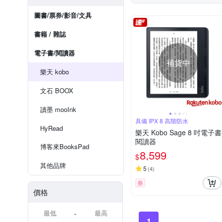
圖書/票券/影音/文具
書籍 / 雜誌
電子書/閱讀器
補貨中
樂天 kobo
文石 BOOX
讀墨 mooInk
具備 IPX 8 高階防水
HyRead
樂天 Kobo Sage 8 吋電子書
閱讀器
博客來BooksPad
8,599
$
其他品牌
5
(
4
)
券
價格
-
1