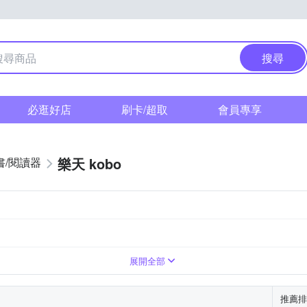
搜尋
必逛好店
刷卡/超取
會員專享
樂天 kobo
書/閱讀器
展開全部
推薦排