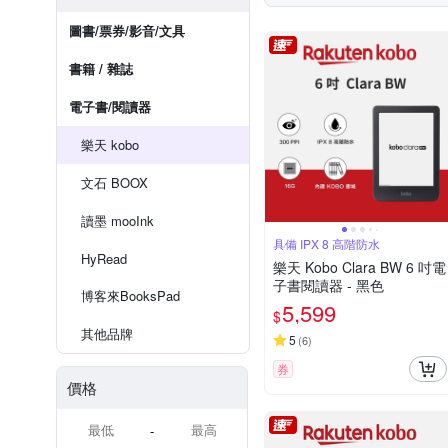
圖書/票券/影音/文具
書籍 / 雜誌
電子書/閱讀器
樂天 kobo
文石 BOOX
讀墨 mooInk
具備 IPX 8 高階防水
HyRead
樂天 Kobo Clara BW 6 吋電
子書閱讀器 - 黑色
博客來BooksPad
5,599
$
其他品牌
5
(
6
)
券
價格
-