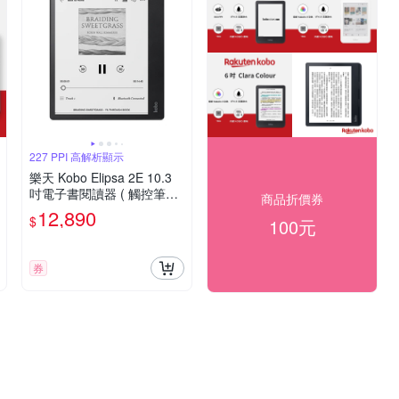
227 PPI 高解析顯示
樂天 Kobo Elipsa 2E 10.3
吋電子書閱讀器 ( 觸控筆二
商品折價券
合一套組 )
12,890
$
100元
券