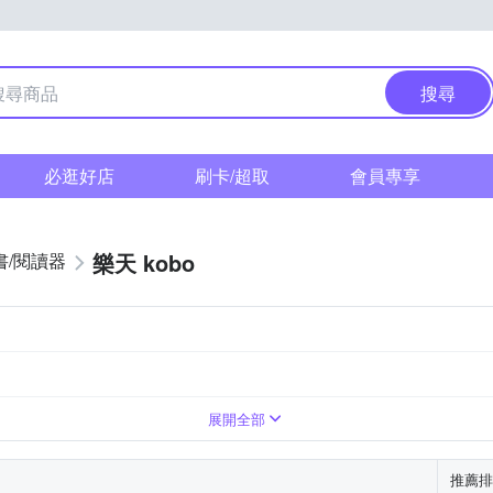
搜尋
必逛好店
刷卡/超取
會員專享
樂天 kobo
書/閱讀器
7.8吋
10.3吋
1404 x 1872 (300ppi)
1404 x 1872 (227ppi)
展開全部
推薦排