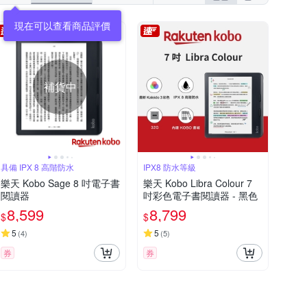
現在可以查看商品評價
補貨中
具備 IPX 8 高階防水
IPX8 防水等級
樂天 Kobo Sage 8 吋電子書
樂天 Kobo Libra Colour 7
閱讀器
吋彩色電子書閱讀器 - 黑色
8,599
8,799
$
$
5
5
(
4
)
(
5
)
券
券