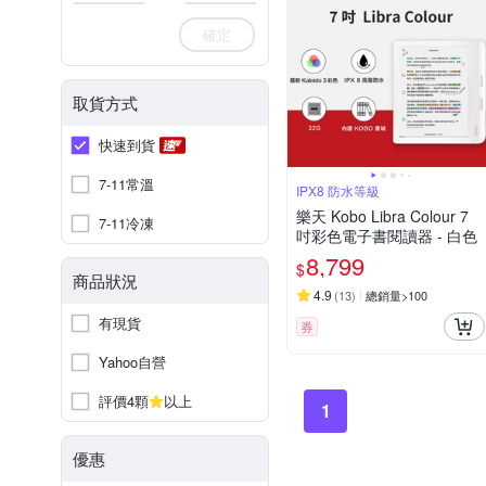
確定
取貨方式
快速到貨
7-11常溫
IPX8 防水等級
樂天 Kobo Libra Colour 7
7-11冷凍
吋彩色電子書閱讀器 - 白色
8,799
$
商品狀況
4.9
(
13
)
總銷量>100
有現貨
券
Yahoo自營
評價4顆
以上
1
優惠