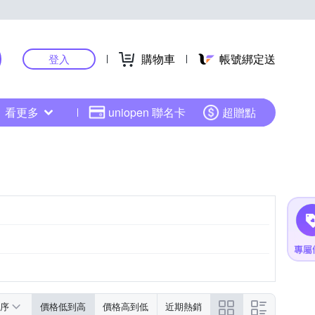
購物車
帳號綁定送
登入
看更多
uniopen 聯名卡
超贈點
序
價格低到高
價格高到低
近期熱銷