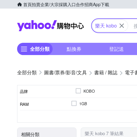
首頁
拍賣
企業/大宗採購入口
合作招商
App下載
Yahoo購物中心
樂天 kobo
全部分類
點換券
登記送
圖書/票券/影音/文具
書籍 / 雜誌
電子
KOBO
品牌
1GB
RAM
品牌名稱
6.0吋
7吋
6吋
32GB
1200 mAh
1072 x 1448
16GB
4100mAh
1680 x 1264
記憶體容量
電池
螢幕解析度
顯示螢幕尺寸
樂天 kobo 7 筆結果
相關分類