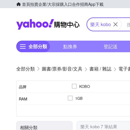
首頁
拍賣
企業/大宗採購入口
合作招商
App下載
Yahoo購物中心
樂天 kobo
全部分類
點換券
登記送
圖書/票券/影音/文具
書籍 / 雜誌
電子
KOBO
品牌
1GB
RAM
品牌名稱
6.0吋
7吋
6吋
32GB
1200 mAh
1072 x 1448
16GB
4100mAh
1680 x 1264
記憶體容量
電池
螢幕解析度
顯示螢幕尺寸
樂天 kobo 7 筆結果
相關分類