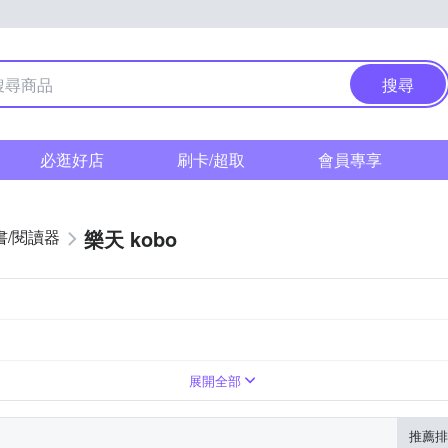
搜尋
必逛好店
刷卡/超取
會員專享
樂天 kobo
書/閱讀器
10.3吋
7.8吋
1404 x 1872 (227ppi)
1404 x 1872 (300ppi)
展開全部
推薦排