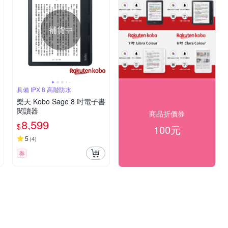
補貨中
具備 IPX 8 高階防水
樂天 Kobo Sage 8 吋電子書
閱讀器
商品折價券
8,599
$
100元
5
(
4
)
券