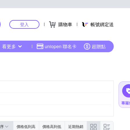
購物車
帳號綁定送
登入
看更多
uniopen 聯名卡
超贈點
序
價格低到高
價格高到低
近期熱銷