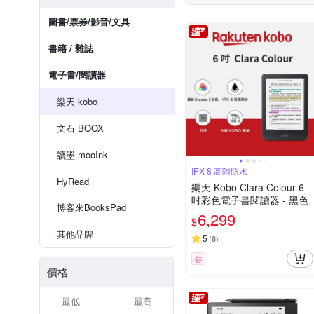
圖書/票券/影音/文具
書籍 / 雜誌
電子書/閱讀器
樂天 kobo
文石 BOOX
讀墨 mooInk
IPX 8 高階防水
HyRead
樂天 Kobo Clara Colour 6
吋彩色電子書閱讀器 - 黑色
博客來BooksPad
6,299
$
其他品牌
5
(
6
)
券
價格
-