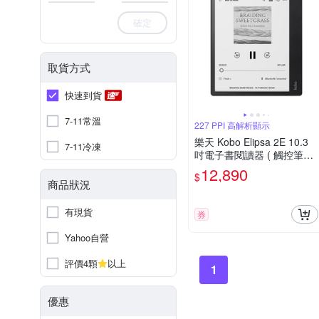
確定
取貨方式
快速到貨
7-11常溫
227 PPI 高解析顯示
樂天 Kobo Elipsa 2E 10.3
7-11冷凍
吋電子書閱讀器 ( 觸控筆二
合一套組 )
12,890
$
商品狀況
有現貨
券
Yahoo自營
評價4顆
以上
1
優惠