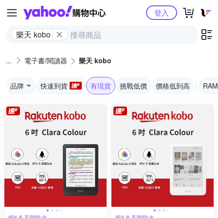
Yahoo購物中心
登入
樂天 kobo
電子書/閱讀器
樂天 kobo
品牌
快速到貨
有現貨
挑戰低價
價格低到高
RAM
IPX 8 高階防水
IPX 8 高階防水