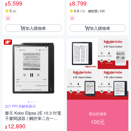
5,599
8,799
$
$
5
4.9
(
6
)
(
13
)
總銷量>100
券
券
加入購物車
加入購物車
227 PPI 高解析顯示
樂天 Kobo Elipsa 2E 10.3 吋電
商品折價券
子書閱讀器 ( 觸控筆二合一套
100元
組 )
12,890
$