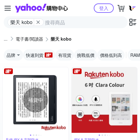
Yahoo購物中心
登入
樂天 kobo
電子書/閱讀器
樂天 kobo
品牌
快速到貨
有現貨
挑戰低價
價格低到高
RAM
補貨中
具備 IPX 8 高階防水
IPX 8 高階防水