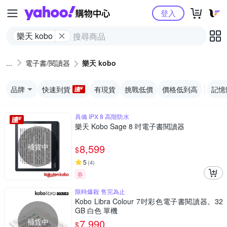
Yahoo購物中心
登入
樂天 kobo
電子書/閱讀器
樂天 kobo
品牌
快速到貨
有現貨
挑戰低價
價格低到高
記憶
具備 IPX 8 高階防水
樂天 Kobo Sage 8 吋電子書閱讀器
補貨中
8,599
$
5
(
4
)
券
限時爆殺 售完為止
Kobo Libra Colour 7吋彩色電子書閱讀器。32
GB 白色 單機
補貨中
7,990
$