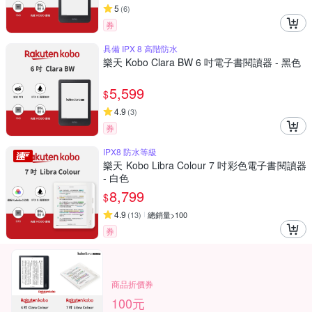
5
(
6
)
券
具備 IPX 8 高階防水
樂天 Kobo Clara BW 6 吋電子書閱讀器 - 黑色
5,599
$
4.9
(
3
)
券
IPX8 防水等級
樂天 Kobo Libra Colour 7 吋彩色電子書閱讀器
- 白色
8,799
$
4.9
(
13
)
總銷量>100
券
商品折價券
100元