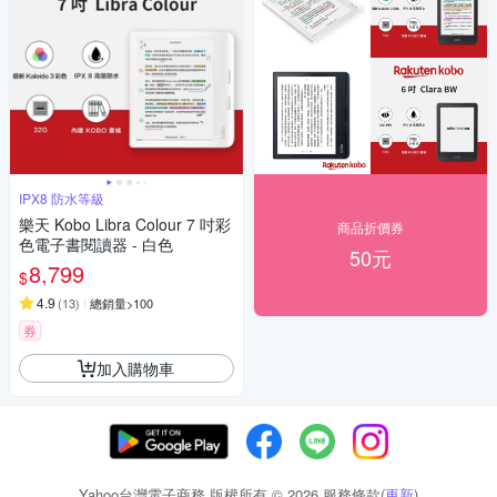
IPX8 防水等級
樂天 Kobo Libra Colour 7 吋彩
商品折價券
色電子書閱讀器 - 白色
50元
8,799
$
4.9
(
13
)
總銷量>100
券
加入購物車
Yahoo台灣電子商務 版權所有 © 2026 服務條款(
更新
)