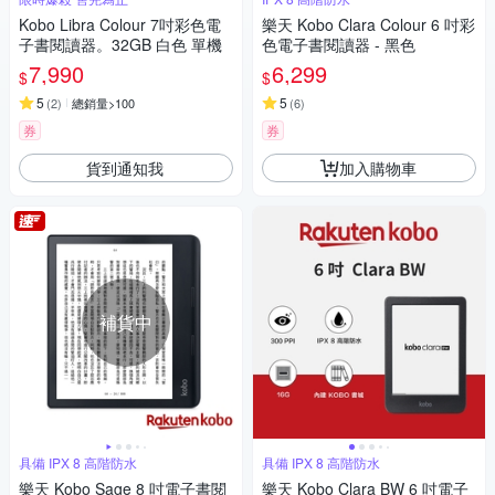
Kobo Libra Colour 7吋彩色電
樂天 Kobo Clara Colour 6 吋彩
子書閱讀器。32GB 白色 單機
色電子書閱讀器 - 黑色
7,990
6,299
$
$
5
5
(
2
)
總銷量>100
(
6
)
券
券
貨到通知我
加入購物車
補貨中
具備 IPX 8 高階防水
具備 IPX 8 高階防水
樂天 Kobo Sage 8 吋電子書閱
樂天 Kobo Clara BW 6 吋電子