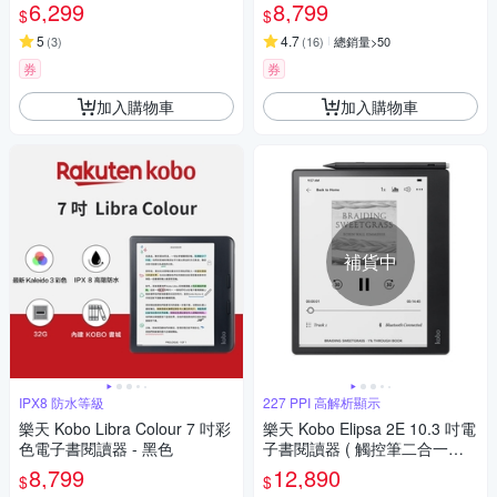
6,299
8,799
$
$
5
4.7
(
3
)
(
16
)
總銷量>50
券
券
加入購物車
加入購物車
補貨中
IPX8 防水等級
227 PPI 高解析顯示
樂天 Kobo Libra Colour 7 吋彩
樂天 Kobo Elipsa 2E 10.3 吋電
色電子書閱讀器 - 黑色
子書閱讀器 ( 觸控筆二合一套
組 )
8,799
12,890
$
$