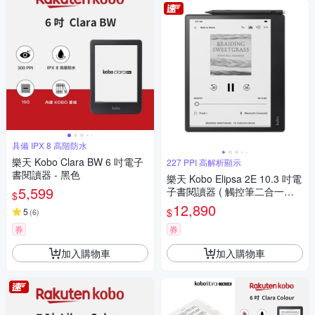
具備 IPX 8 高階防水
樂天 Kobo Clara BW 6 吋電子
227 PPI 高解析顯示
書閱讀器 - 黑色
樂天 Kobo Elipsa 2E 10.3 吋電
5,599
子書閱讀器 ( 觸控筆二合一套
$
組 )
12,890
$
5
(
6
)
券
券
加入購物車
加入購物車