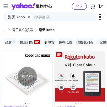
Yahoo購物中心
登入
樂天 kobo
電子書/閱讀器
樂天 kobo
品牌
快速到貨
有現貨
挑戰低價
價格低到高
記憶
補貨中
限時爆殺 售完為止
IPX 8 高階防水