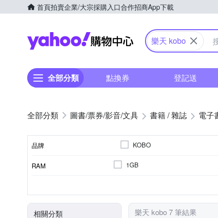
首頁
拍賣
企業/大宗採購入口
合作招商
App下載
Yahoo購物中心
樂天 kobo
全部分類
點換券
登記送
圖書/票券/影音/文具
書籍 / 雜誌
電子
KOBO
品牌
1GB
RAM
品牌名稱
6.0吋
7吋
10.3吋
32GB
1200 mAh
1072 x 1448
16GB
4100mAh
1680 x 1264
記憶體容量
電池
螢幕解析度
顯示螢幕尺寸
樂天 kobo 7 筆結果
相關分類