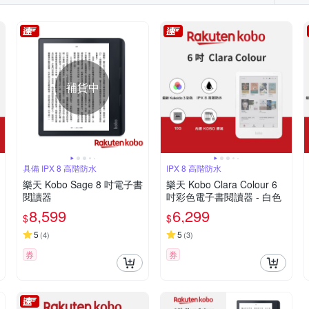
補貨中
具備 IPX 8 高階防水
IPX 8 高階防水
樂天 Kobo Sage 8 吋電子書
樂天 Kobo Clara Colour 6
閱讀器
吋彩色電子書閱讀器 - 白色
8,599
6,299
$
$
5
5
(
4
)
(
3
)
券
券