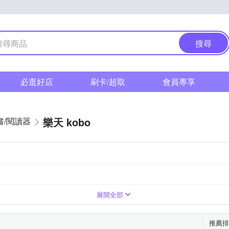
搜尋
必逛好店
刷卡/超取
會員專享
樂天 kobo
書/閱讀器
6吋
7.8吋
1404 x 1872 (227ppi)
1404 x 1872 (300ppi)
展開全部
推薦排