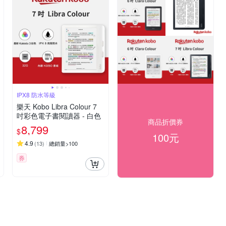
IPX8 防水等級
樂天 Kobo Libra Colour 7
吋彩色電子書閱讀器 - 白色
商品折價券
8,799
$
100元
4.9
(
13
)
總銷量>100
券