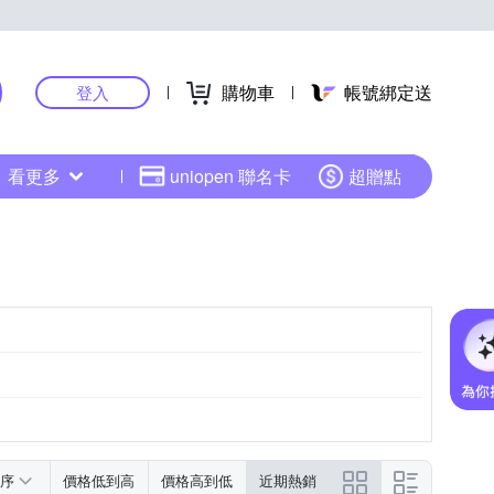
購物車
帳號綁定送
登入
看更多
uniopen 聯名卡
超贈點
序
價格低到高
價格高到低
近期熱銷