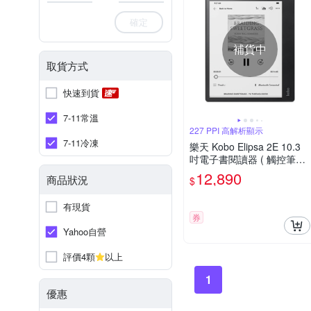
確定
補貨中
取貨方式
快速到貨
7-11常溫
227 PPI 高解析顯示
7-11冷凍
樂天 Kobo Elipsa 2E 10.3
吋電子書閱讀器 ( 觸控筆二
合一套組 )
12,890
商品狀況
$
有現貨
券
Yahoo自營
評價4顆
以上
1
優惠