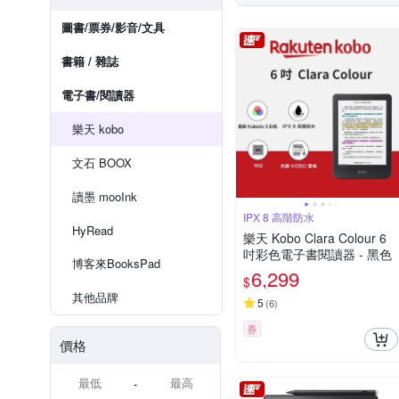
圖書/票券/影音/文具
書籍 / 雜誌
電子書/閱讀器
樂天 kobo
文石 BOOX
讀墨 mooInk
IPX 8 高階防水
HyRead
樂天 Kobo Clara Colour 6
吋彩色電子書閱讀器 - 黑色
博客來BooksPad
6,299
$
其他品牌
5
(
6
)
券
價格
-