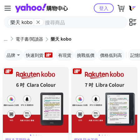
Yahoo購物中心
登入
樂天 kobo
電子書/閱讀器
樂天 kobo
品牌
快速到貨
有現貨
挑戰低價
價格低到高
記憶
IPX 8 高階防水
IPX8 防水等級