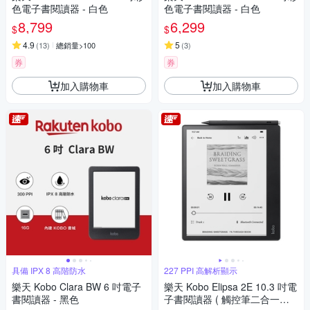
色電子書閱讀器 - 白色
色電子書閱讀器 - 白色
8,799
6,299
$
$
4.9
5
(
13
)
總銷量>100
(
3
)
券
券
加入購物車
加入購物車
具備 IPX 8 高階防水
227 PPI 高解析顯示
樂天 Kobo Clara BW 6 吋電子
樂天 Kobo Elipsa 2E 10.3 吋電
書閱讀器 - 黑色
子書閱讀器 ( 觸控筆二合一套