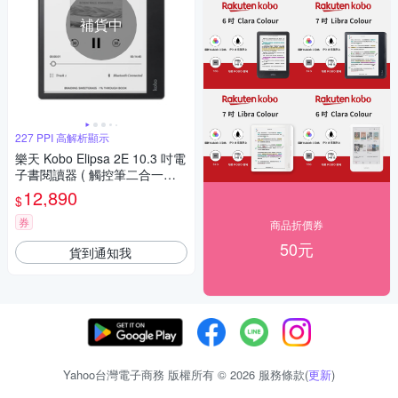
補貨中
227 PPI 高解析顯示
樂天 Kobo Elipsa 2E 10.3 吋電
子書閱讀器 ( 觸控筆二合一套
組 )
12,890
$
券
商品折價券
50元
貨到通知我
Yahoo台灣電子商務 版權所有 © 2026 服務條款(
更新
)