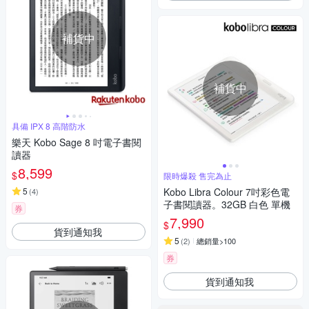
補貨中
補貨中
具備 IPX 8 高階防水
樂天 Kobo Sage 8 吋電子書閱
讀器
8,599
$
限時爆殺 售完為止
5
Kobo Libra Colour 7吋彩色電
(
4
)
子書閱讀器。32GB 白色 單機
券
7,990
$
貨到通知我
5
(
2
)
總銷量>100
券
貨到通知我