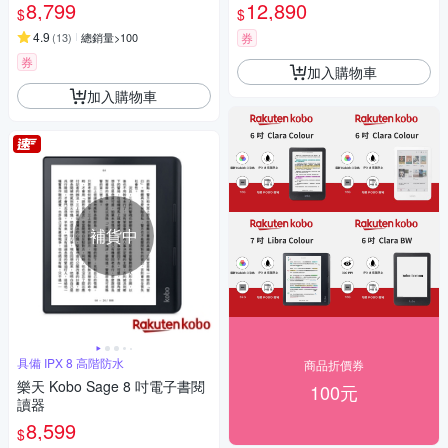
組 )
8,799
12,890
$
$
4.9
(
13
)
總銷量>100
券
券
加入購物車
加入購物車
補貨中
具備 IPX 8 高階防水
商品折價券
樂天 Kobo Sage 8 吋電子書閱
100元
讀器
8,599
$