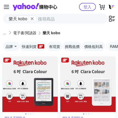
Yahoo購物中心
登入
樂天 kobo
電子書/閱讀器
樂天 kobo
品牌
快速到貨
有現貨
挑戰低價
價格低到高
RAM
IPX 8 高階防水
IPX 8 高階防水