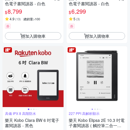
色電子書閱讀器 - 白色
色電子書閱讀器 - 白色
8,799
6,299
$
$
4.9
5
(
13
)
總銷量>100
(
3
)
券
券
加入購物車
加入購物車
具備 IPX 8 高階防水
227 PPI 高解析顯示
樂天 Kobo Clara BW 6 吋電子
樂天 Kobo Elipsa 2E 10.3 吋電
書閱讀器 - 黑色
子書閱讀器 ( 觸控筆二合一套