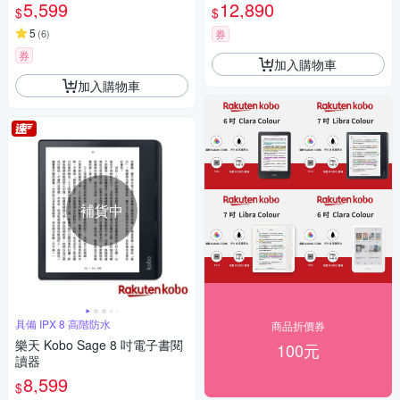
組 )
5,599
12,890
$
$
5
(
6
)
券
券
加入購物車
加入購物車
補貨中
具備 IPX 8 高階防水
商品折價券
樂天 Kobo Sage 8 吋電子書閱
100元
讀器
8,599
$