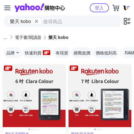
Yahoo購物中心
登入
樂天 kobo
電子書/閱讀器
樂天 kobo
品牌
快速到貨
有現貨
挑戰低價
價格低到高
RAM
IPX 8 高階防水
IPX8 防水等級