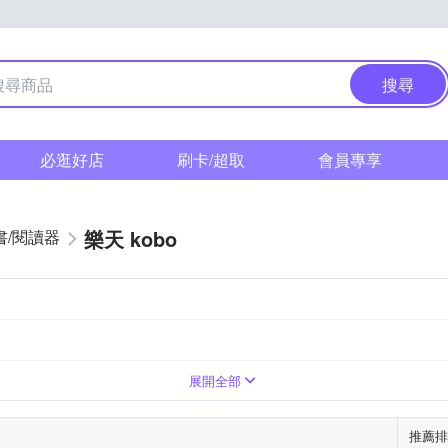
搜尋
必逛好店
刷卡/超取
會員專享
樂天 kobo
書/閱讀器
6吋
1404 x 1872 (227ppi)
展開全部
推薦排