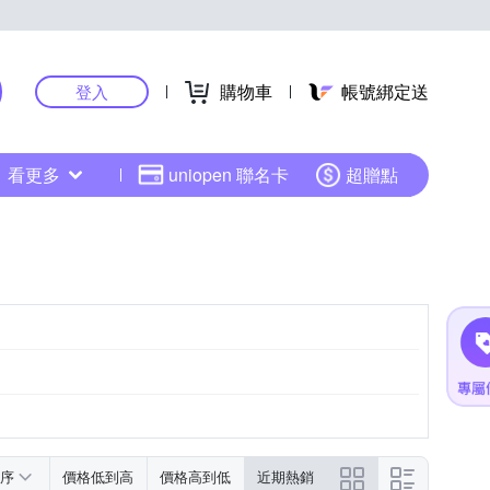
購物車
帳號綁定送
登入
看更多
uniopen 聯名卡
超贈點
序
價格低到高
價格高到低
近期熱銷