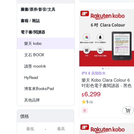
圖書/票券/影音/文具
書籍 / 雜誌
電子書/閱讀器
樂天 kobo
文石 BOOX
讀墨 mooInk
IPX 8 高階防水
HyRead
樂天 Kobo Clara Colour 6
吋彩色電子書閱讀器 - 黑色
博客來BooksPad
6,299
$
其他品牌
5
(
6
)
券
價格
-