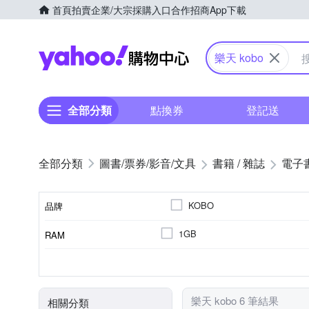
首頁
拍賣
企業/大宗採購入口
合作招商
App下載
Yahoo購物中心
樂天 kobo
全部分類
點換券
登記送
圖書/票券/影音/文具
書籍 / 雜誌
電子
KOBO
品牌
1GB
RAM
品牌名稱
6.0吋
7吋
10.3吋
16GB
1200 mAh
1072 x 1448
32GB
4100mAh
1680 x 1264
記憶體容量
電池
螢幕解析度
顯示螢幕尺寸
樂天 kobo 6 筆結果
相關分類