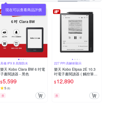
現在可以查看商品評價
具備 IPX 8 高階防水
227 PPI 高解析顯示
樂天 Kobo Clara BW 6 吋電
樂天 Kobo Elipsa 2E 10.3
子書閱讀器 - 黑色
吋電子書閱讀器 ( 觸控筆二
合一套組 )
5,599
12,890
$
$
5
(
6
)
券
券