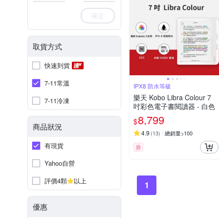
確定
取貨方式
快速到貨
7-11常溫
IPX8 防水等級
樂天 Kobo Libra Colour 7
7-11冷凍
吋彩色電子書閱讀器 - 白色
8,799
$
商品狀況
4.9
(
13
)
總銷量>100
有現貨
券
Yahoo自營
評價4顆
以上
1
優惠