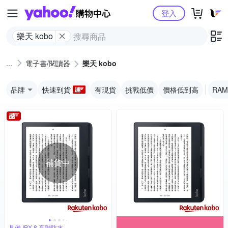
Yahoo購物中心
登入
樂天 kobo
電子書/閱讀器
樂天 kobo
品牌
快速到貨
有現貨
挑戰低價
價格低到高
RAM
補貨中
具備 IPX 8 高階防水