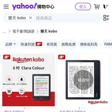
Yahoo購物中心
登入
樂天 kobo
電子書/閱讀器
樂天 kobo
品牌
快速到貨
有現貨
挑戰低價
價格低到高
RAM
補貨中
IPX 8 高階防水
具備 IPX 8 高階防水