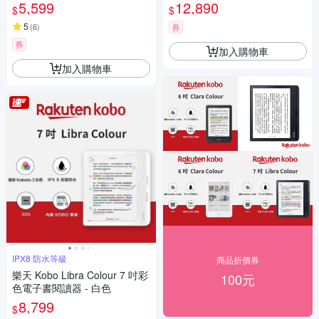
組 )
5,599
12,890
$
$
5
(
6
)
券
券
加入購物車
加入購物車
IPX8 防水等級
商品折價券
樂天 Kobo Libra Colour 7 吋彩
100元
色電子書閱讀器 - 白色
8,799
$