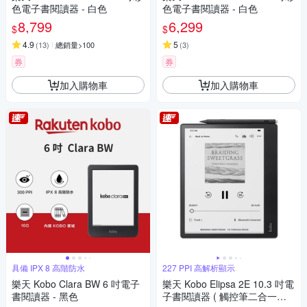
色電子書閱讀器 - 白色
色電子書閱讀器 - 白色
8,799
6,299
$
$
4.9
5
(
13
)
總銷量>100
(
3
)
券
券
加入購物車
加入購物車
具備 IPX 8 高階防水
227 PPI 高解析顯示
樂天 Kobo Clara BW 6 吋電子
樂天 Kobo Elipsa 2E 10.3 吋電
書閱讀器 - 黑色
子書閱讀器 ( 觸控筆二合一套