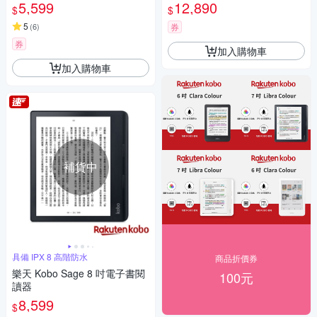
組 )
5,599
12,890
$
$
5
(
6
)
券
券
加入購物車
加入購物車
補貨中
具備 IPX 8 高階防水
商品折價券
樂天 Kobo Sage 8 吋電子書閱
100元
讀器
8,599
$