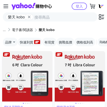
Yahoo購物中心
登入
樂天 kobo
電子書/閱讀器
樂天 kobo
品牌
快速到貨
有現貨
挑戰低價
價格低到高
RAM
IPX 8 高階防水
IPX8 防水等級