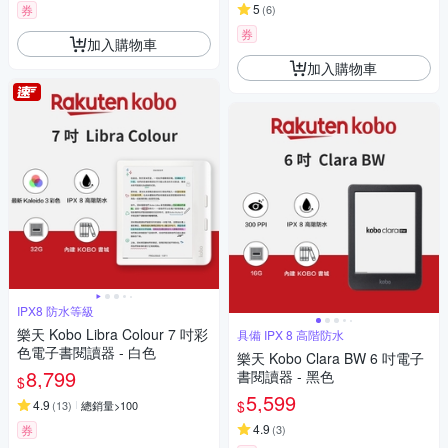
5
券
(
6
)
券
加入購物車
加入購物車
IPX8 防水等級
樂天 Kobo Libra Colour 7 吋彩
具備 IPX 8 高階防水
色電子書閱讀器 - 白色
樂天 Kobo Clara BW 6 吋電子
8,799
書閱讀器 - 黑色
$
5,599
$
4.9
(
13
)
總銷量>100
4.9
券
(
3
)