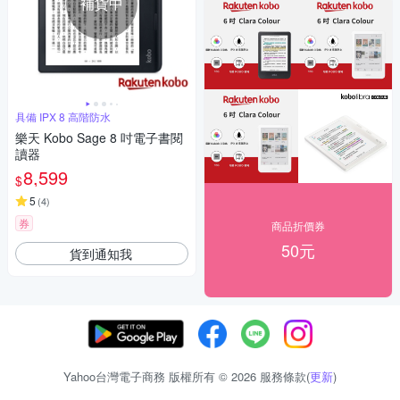
補貨中
具備 IPX 8 高階防水
樂天 Kobo Sage 8 吋電子書閱
讀器
8,599
$
5
(
4
)
券
商品折價券
50元
貨到通知我
Yahoo台灣電子商務 版權所有 © 2026 服務條款(
更新
)