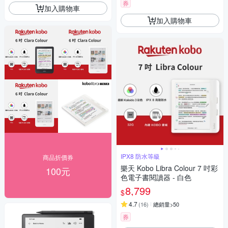
券
加入購物車
加入購物車
IPX8 防水等級
商品折價券
樂天 Kobo Libra Colour 7 吋彩
100元
色電子書閱讀器 - 白色
8,799
$
4.7
(
16
)
總銷量>50
券