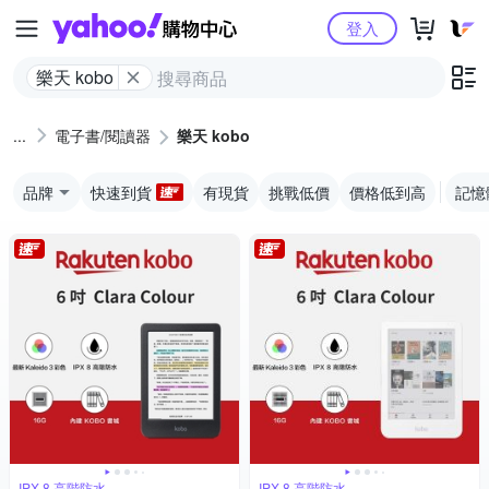
Yahoo購物中心
登入
樂天 kobo
電子書/閱讀器
樂天 kobo
品牌
快速到貨
有現貨
挑戰低價
價格低到高
記憶
IPX 8 高階防水
IPX 8 高階防水