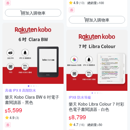
4.9
券
(
13
)
總銷量>100
券
加入購物車
加入購物車
具備 IPX 8 高階防水
樂天 Kobo Clara BW 6 吋電子
IPX8 防水等級
書閱讀器 - 黑色
樂天 Kobo Libra Colour 7 吋彩
5,599
色電子書閱讀器 - 白色
$
8,799
$
4.9
(
3
)
4.7
券
(
16
)
總銷量>50