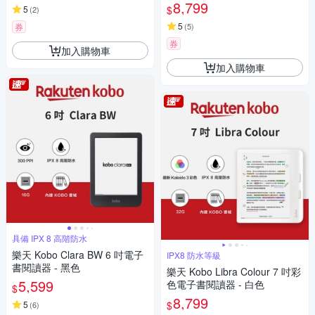
8,799
$
5
(
2
)
5
券
(
5
)
券
加入購物車
加入購物車
具備 IPX 8 高階防水
樂天 Kobo Clara BW 6 吋電子
IPX8 防水等級
書閱讀器 - 黑色
樂天 Kobo Libra Colour 7 吋彩
5,599
色電子書閱讀器 - 白色
$
8,799
$
5
(
6
)