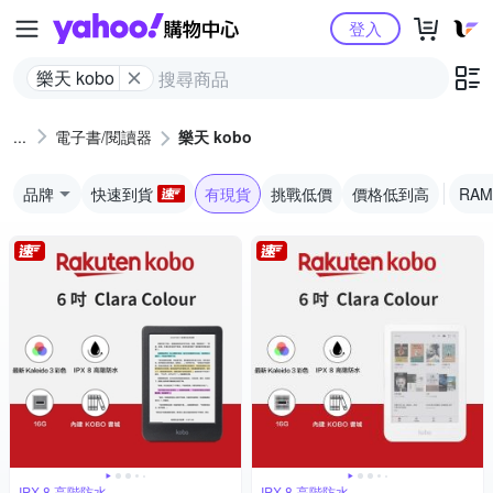
Yahoo購物中心
登入
樂天 kobo
電子書/閱讀器
樂天 kobo
品牌
快速到貨
有現貨
挑戰低價
價格低到高
RAM
IPX 8 高階防水
IPX 8 高階防水