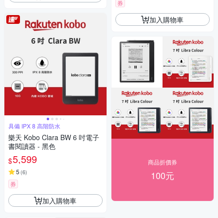
券
加入購物車
具備 IPX 8 高階防水
樂天 Kobo Clara BW 6 吋電子
書閱讀器 - 黑色
5,599
$
商品折價券
5
(
6
)
100元
券
加入購物車