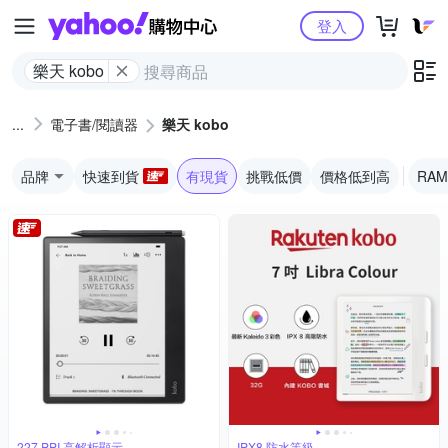
Yahoo購物中心
登入
樂天 kobo
電子書/閱讀器
樂天 kobo
品牌
快速到貨
有現貨
挑戰低價
價格低到高
RAM
227 PPI 高解析顯示
IPX8 防水等級