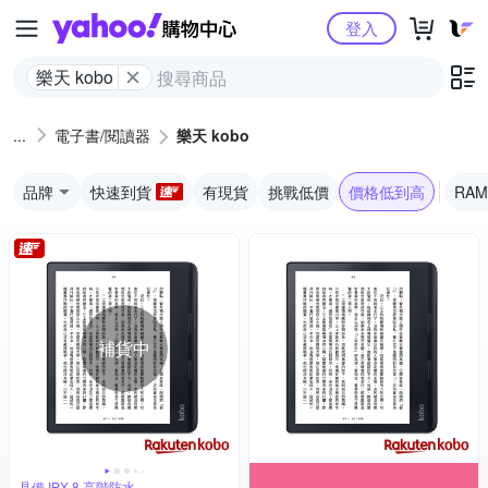
Yahoo購物中心
登入
樂天 kobo
電子書/閱讀器
樂天 kobo
品牌
快速到貨
有現貨
挑戰低價
價格低到高
RAM
補貨中
具備 IPX 8 高階防水