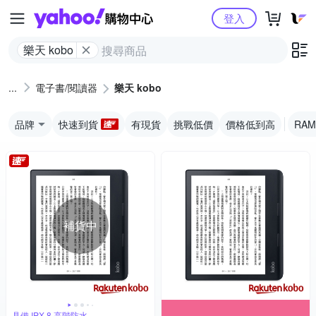
Yahoo購物中心
登入
樂天 kobo
電子書/閱讀器
樂天 kobo
品牌
快速到貨
有現貨
挑戰低價
價格低到高
RAM
補貨中
具備 IPX 8 高階防水