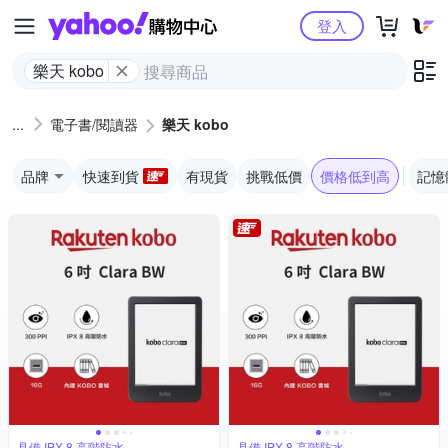
Yahoo購物中心
登入
樂天 kobo
電子書/閱讀器
樂天 kobo
品牌
快速到貨
有現貨
挑戰低價
價格低到高
記憶
具備 IPX 8 高階防水
具備 IPX 8 高階防水