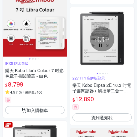
補貨中
IPX8 防水等級
樂天 Kobo Libra Colour 7 吋彩
色電子書閱讀器 - 白色
227 PPI 高解析顯示
8,799
$
樂天 Kobo Elipsa 2E 10.3 吋電
子書閱讀器 ( 觸控筆二合一套
4.9
(
13
)
總銷量>100
組 )
12,890
$
券
券
加入購物車
貨到通知我