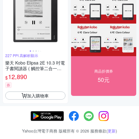
227 PPI 高解析顯示
樂天 Kobo Elipsa 2E 10.3 吋電
子書閱讀器 ( 觸控筆二合一套
商品折價券
組 )
12,890
$
50元
券
加入購物車
Yahoo台灣電子商務 版權所有 © 2026 服務條款(
更新
)