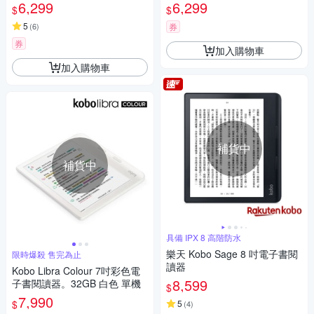
6,299
6,299
$
$
5
(
6
)
券
券
加入購物車
加入購物車
補貨中
補貨中
具備 IPX 8 高階防水
樂天 Kobo Sage 8 吋電子書閱
限時爆殺 售完為止
讀器
Kobo Libra Colour 7吋彩色電
8,599
子書閱讀器。32GB 白色 單機
$
7,990
$
5
(
4
)