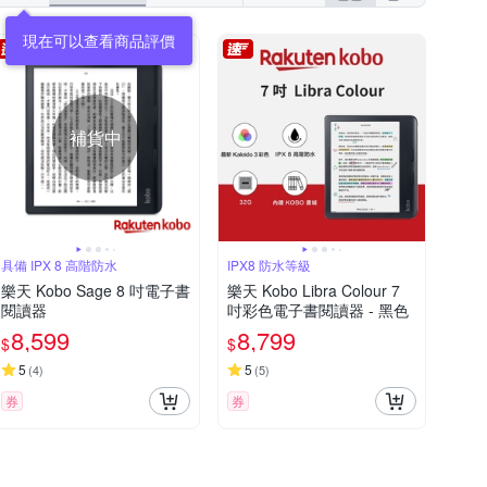
現在可以查看商品評價
補貨中
具備 IPX 8 高階防水
IPX8 防水等級
樂天 Kobo Sage 8 吋電子書
樂天 Kobo Libra Colour 7
閱讀器
吋彩色電子書閱讀器 - 黑色
8,599
8,799
$
$
5
5
(
4
)
(
5
)
券
券