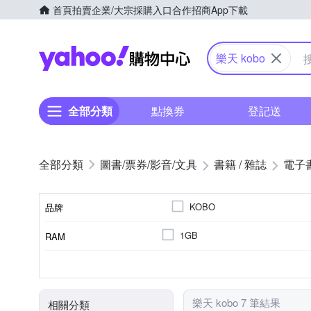
首頁
拍賣
企業/大宗採購入口
合作招商
App下載
Yahoo購物中心
樂天 kobo
全部分類
點換券
登記送
圖書/票券/影音/文具
書籍 / 雜誌
電子
KOBO
品牌
1GB
RAM
品牌名稱
6.0吋
7吋
6吋
32GB
1200 mAh
1072 x 1448
16GB
4100mAh
1680 x 1264
記憶體容量
電池
螢幕解析度
顯示螢幕尺寸
樂天 kobo 7 筆結果
相關分類