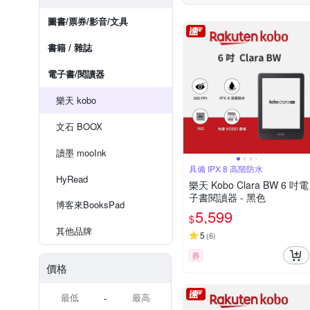
圖書/票券/影音/文具
書籍 / 雜誌
電子書/閱讀器
樂天 kobo
文石 BOOX
讀墨 mooInk
具備 IPX 8 高階防水
HyRead
樂天 Kobo Clara BW 6 吋電
子書閱讀器 - 黑色
博客來BooksPad
5,599
$
其他品牌
5
(
6
)
券
價格
-