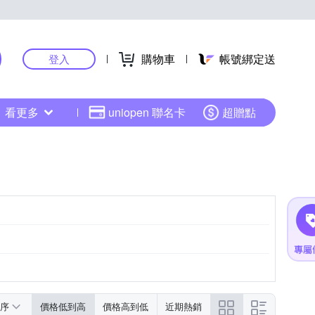
購物車
帳號綁定送
登入
看更多
uniopen 聯名卡
超贈點
序
價格低到高
價格高到低
近期熱銷