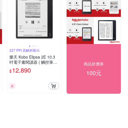
227 PPI 高解析顯示
樂天 Kobo Elipsa 2E 10.3
吋電子書閱讀器 ( 觸控筆二
商品折價券
合一套組 )
12,890
$
100元
券