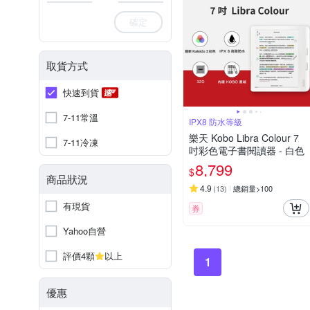
確定
取貨方式
快速到貨
7-11常溫
IPX8 防水等級
樂天 Kobo Libra Colour 7
7-11冷凍
吋彩色電子書閱讀器 - 白色
8,799
$
商品狀況
4.9
(
13
)
總銷量>100
有現貨
券
Yahoo自營
評價4顆
以上
1
優惠