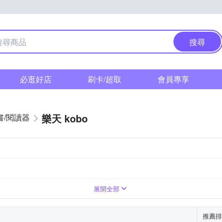
搜尋
必逛好店
刷卡/超取
會員專享
樂天 kobo
書/閱讀器
7.8吋
10.3吋
1404 x 1872 (300ppi)
1404 x 1872 (227ppi)
展開全部
推薦排