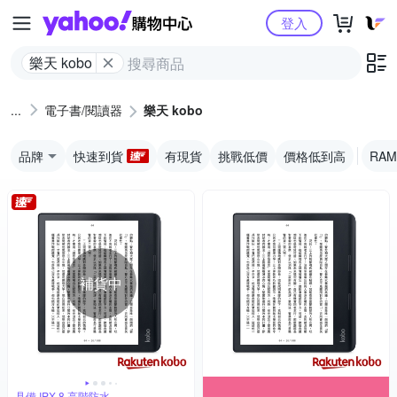
Yahoo購物中心
登入
樂天 kobo
電子書/閱讀器
樂天 kobo
品牌
快速到貨
有現貨
挑戰低價
價格低到高
RAM
補貨中
具備 IPX 8 高階防水