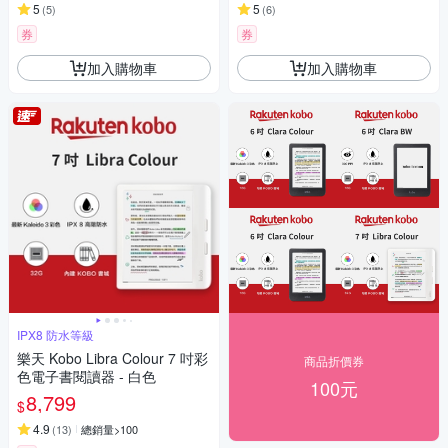
5
5
(
5
)
(
6
)
券
券
加入購物車
加入購物車
IPX8 防水等級
樂天 Kobo Libra Colour 7 吋彩
商品折價券
色電子書閱讀器 - 白色
100元
8,799
$
4.9
(
13
)
總銷量>100