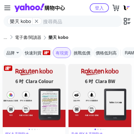
Yahoo購物中心
登入
樂天 kobo
電子書/閱讀器
樂天 kobo
品牌
快速到貨
有現貨
挑戰低價
價格低到高
RAM
IPX 8 高階防水
具備 IPX 8 高階防水