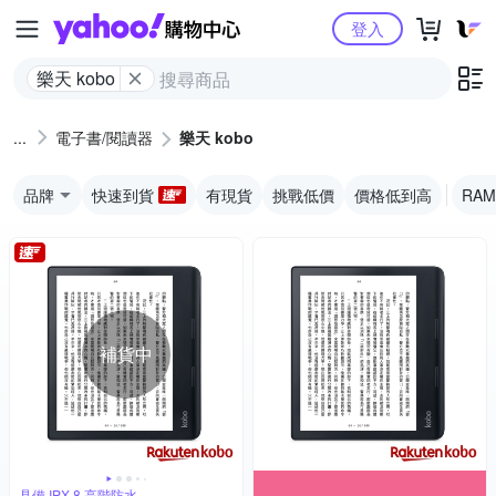
Yahoo購物中心
登入
樂天 kobo
電子書/閱讀器
樂天 kobo
品牌
快速到貨
有現貨
挑戰低價
價格低到高
RAM
補貨中
具備 IPX 8 高階防水