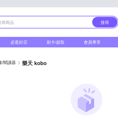
搜尋
必逛好店
刷卡/超取
會員專享
樂天 kobo
書/閱讀器