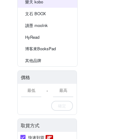
樂天 kobo
文石 BOOX
讀墨 mooInk
HyRead
博客來BooksPad
其他品牌
價格
-
確定
取貨方式
快速到貨