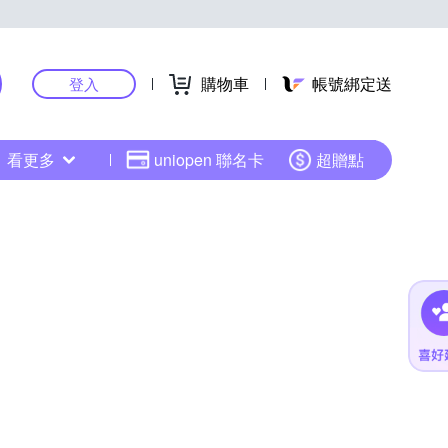
購物車
帳號綁定送
登入
看更多
uniopen 聯名卡
超贈點