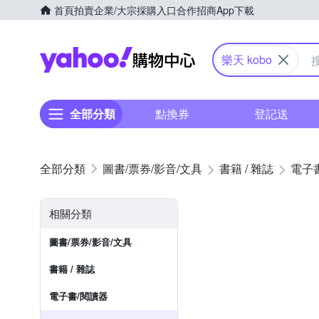
首頁
拍賣
企業/大宗採購入口
合作招商
App下載
Yahoo購物中心
樂天 kobo
全部分類
點換券
登記送
圖書/票券/影音/文具
書籍 / 雜誌
電子
相關分類
圖書/票券/影音/文具
書籍 / 雜誌
電子書/閱讀器