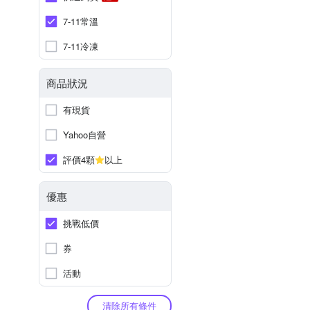
7-11常溫
7-11冷凍
商品狀況
有現貨
Yahoo自營
評價4顆
以上
優惠
挑戰低價
券
活動
清除所有條件