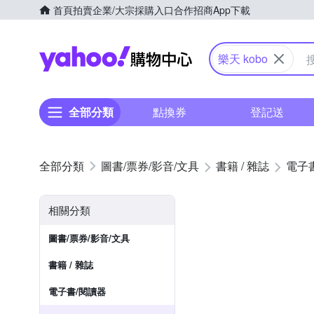
首頁
拍賣
企業/大宗採購入口
合作招商
App下載
Yahoo購物中心
樂天 kobo
全部分類
點換券
登記送
圖書/票券/影音/文具
書籍 / 雜誌
電子
相關分類
圖書/票券/影音/文具
書籍 / 雜誌
電子書/閱讀器