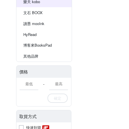
樂天 kobo
文石 BOOX
讀墨 mooInk
HyRead
博客來BooksPad
其他品牌
價格
-
確定
取貨方式
快速到貨