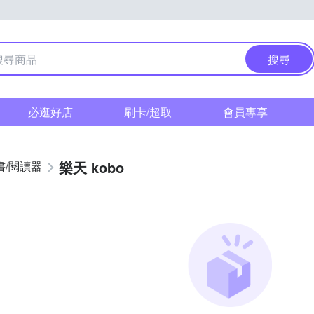
搜尋
必逛好店
刷卡/超取
會員專享
樂天 kobo
書/閱讀器