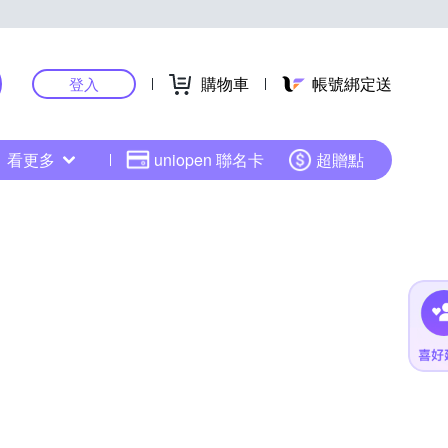
購物車
帳號綁定送
登入
看更多
uniopen 聯名卡
超贈點