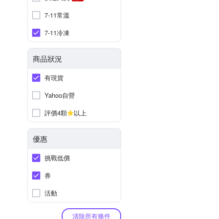
7-11常溫
7-11冷凍
商品狀況
有現貨
Yahoo自營
評價4顆
以上
優惠
挑戰低價
券
活動
清除所有條件