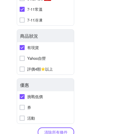
7-11常溫
7-11冷凍
商品狀況
有現貨
Yahoo自營
評價4顆
以上
優惠
挑戰低價
券
活動
清除所有條件