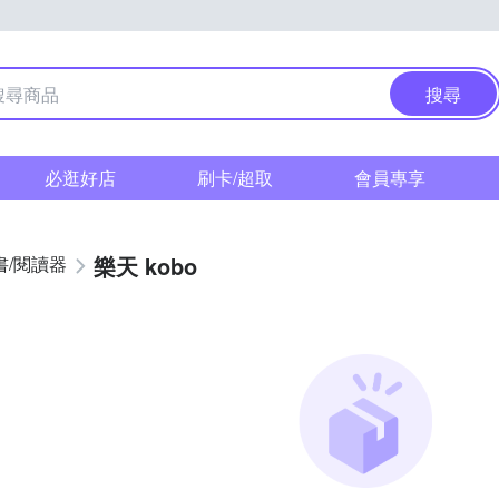
搜尋
必逛好店
刷卡/超取
會員專享
樂天 kobo
書/閱讀器