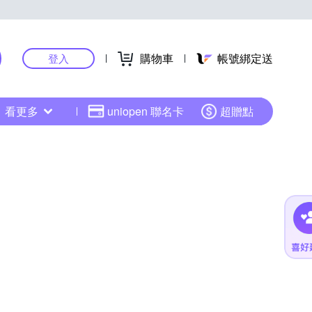
購物車
帳號綁定送
登入
看更多
uniopen 聯名卡
超贈點