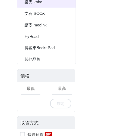
樂天 kobo
文石 BOOX
讀墨 mooInk
HyRead
博客來BooksPad
其他品牌
價格
-
確定
取貨方式
快速到貨