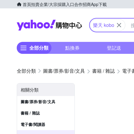
首頁
拍賣
企業/大宗採購入口
合作招商
App下載
Yahoo購物中心
樂天 kobo
全部分類
點換券
登記送
圖書/票券/影音/文具
書籍 / 雜誌
電子
相關分類
圖書/票券/影音/文具
書籍 / 雜誌
電子書/閱讀器