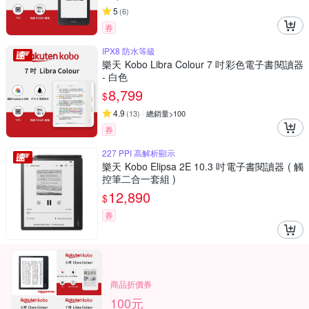
5
(
6
)
券
IPX8 防水等級
樂天 Kobo Libra Colour 7 吋彩色電子書閱讀器
- 白色
8,799
$
4.9
(
13
)
總銷量>100
券
227 PPI 高解析顯示
樂天 Kobo Elipsa 2E 10.3 吋電子書閱讀器 ( 觸
控筆二合一套組 )
12,890
$
券
商品折價券
100元