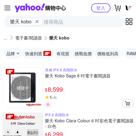
Yahoo購物中心
登入
樂天 kobo
電子書/閱讀器
樂天 kobo
品牌
快速到貨
有現貨
挑戰低價
價格低到高
RAM
具備 IPX 8 高階防水
樂天 Kobo Sage 8 吋電子書閱讀器
補貨中
8,599
$
5
(
4
)
券
IPX 8 高階防水
樂天 Kobo Clara Colour 6 吋彩色電子書閱讀器
- 白色
6,299
$