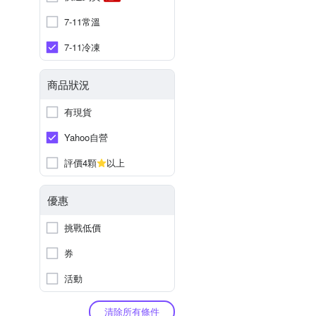
7-11常溫
7-11冷凍
商品狀況
有現貨
Yahoo自營
評價4顆
以上
優惠
挑戰低價
券
活動
清除所有條件