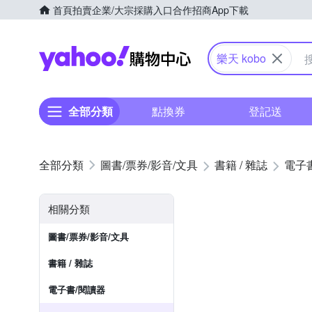
首頁
拍賣
企業/大宗採購入口
合作招商
App下載
Yahoo購物中心
樂天 kobo
全部分類
點換券
登記送
圖書/票券/影音/文具
書籍 / 雜誌
電子
相關分類
圖書/票券/影音/文具
書籍 / 雜誌
電子書/閱讀器