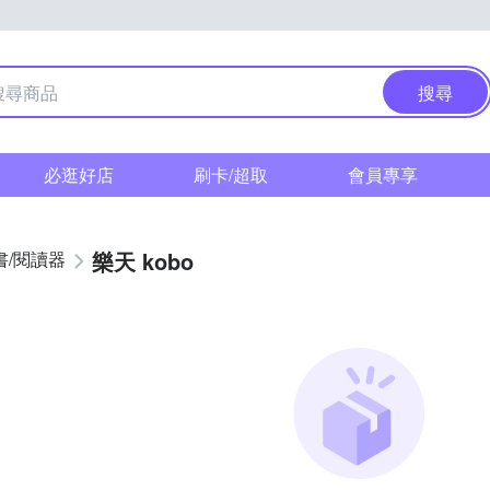
搜尋
必逛好店
刷卡/超取
會員專享
樂天 kobo
書/閱讀器