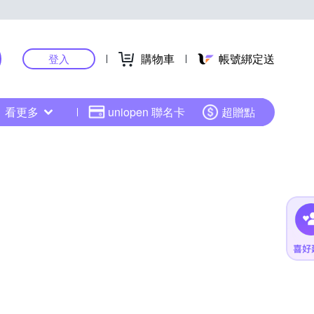
購物車
帳號綁定送
登入
看更多
uniopen 聯名卡
超贈點