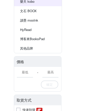
樂天 kobo
文石 BOOX
讀墨 mooInk
HyRead
博客來BooksPad
其他品牌
價格
-
確定
取貨方式
快速到貨