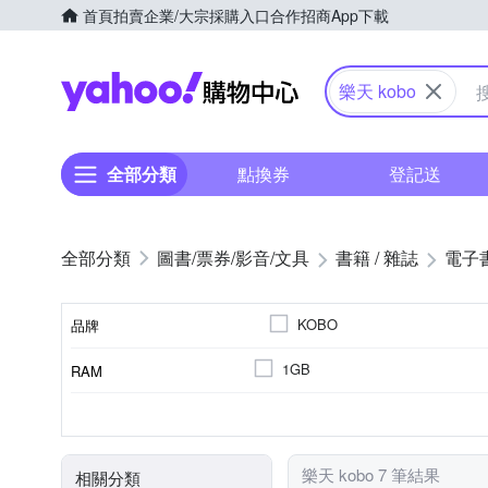
首頁
拍賣
企業/大宗採購入口
合作招商
App下載
Yahoo購物中心
樂天 kobo
全部分類
點換券
登記送
圖書/票券/影音/文具
書籍 / 雜誌
電子
KOBO
品牌
1GB
RAM
品牌名稱
6.0吋
7吋
6吋
32GB
1200 mAh
1072 x 1448
16GB
4100mAh
1680 x 1264
記憶體容量
電池
螢幕解析度
顯示螢幕尺寸
樂天 kobo 7 筆結果
相關分類