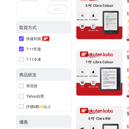
確定
$
取貨方式
快速到貨
7-11常溫
7-11冷凍
$
商品狀況
有現貨
Yahoo自營
評價4顆
以上
優惠
$