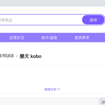
搜尋
必逛好店
刷卡/超取
會員專享
樂天 kobo
書/閱讀器
10.3吋
7.8吋
1404 x 1872 (227ppi)
1404 x 1872 (300ppi)
展開全部
評