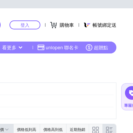
購物車
帳號綁定送
登入
看更多
uniopen 聯名卡
超贈點
價
價格低到高
價格高到低
近期熱銷