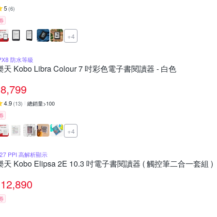
5
(
6
)
券
+4
IPX8 防水等級
樂天 Kobo Libra Colour 7 吋彩色電子書閱讀器 - 白色
8,799
4.9
(
13
)
總銷量>100
券
+4
227 PPI 高解析顯示
樂天 Kobo Elipsa 2E 10.3 吋電子書閱讀器 ( 觸控筆二合一套組 )
12,890
券