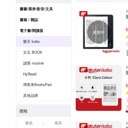
圖書/票券/影音/文具
書籍 / 雜誌
$
電子書/閱讀器
補貨中
樂天 kobo
文石 BOOX
讀墨 mooInk
I
HyRead
博客來BooksPad
$
其他品牌
價格
-
I