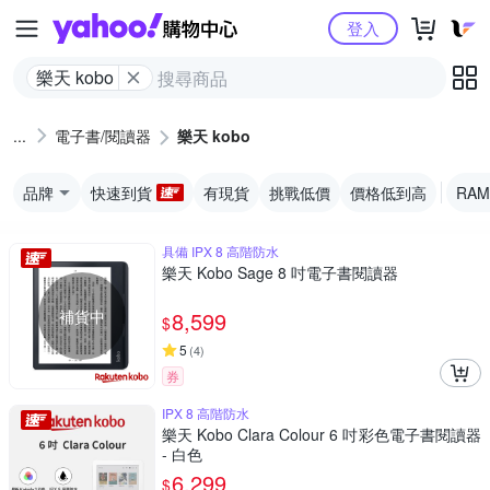
Yahoo購物中心
登入
樂天 kobo
電子書/閱讀器
樂天 kobo
品牌
快速到貨
有現貨
挑戰低價
價格低到高
RAM
具備 IPX 8 高階防水
樂天 Kobo Sage 8 吋電子書閱讀器
補貨中
8,599
$
5
(
4
)
券
IPX 8 高階防水
樂天 Kobo Clara Colour 6 吋彩色電子書閱讀器
- 白色
6,299
$