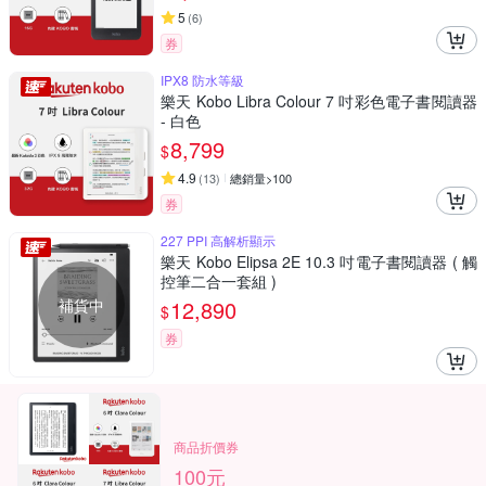
5
(
6
)
券
IPX8 防水等級
樂天 Kobo Libra Colour 7 吋彩色電子書閱讀器
- 白色
8,799
$
4.9
(
13
)
總銷量>100
券
227 PPI 高解析顯示
樂天 Kobo Elipsa 2E 10.3 吋電子書閱讀器 ( 觸
控筆二合一套組 )
補貨中
12,890
$
券
商品折價券
100元