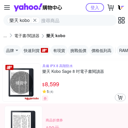
Yahoo購物中心
登入
樂天 kobo
電子書/閱讀器
樂天 kobo
品牌
快速到貨
有現貨
挑戰低價
價格低到高
RAM
具備 IPX 8 高階防水
樂天 Kobo Sage 8 吋電子書閱讀器
補貨中
8,599
$
5
(
4
)
券
商品折價券
100元