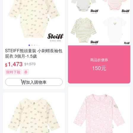
STEIFF熊頭童裝 小刺蝟長袖包
屁衣 3個月-1.5歲
商品折價券
1,473
$1,573
$
150元
限時下殺
券
加入購物車