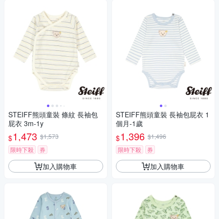
STEIFF熊頭童裝 條紋 長袖包
STEIFF熊頭童裝 長袖包屁衣 1
屁衣 3m-1y
個月-1歲
1,473
1,396
$1,573
$1,496
$
$
限時下殺
券
限時下殺
券
加入購物車
加入購物車