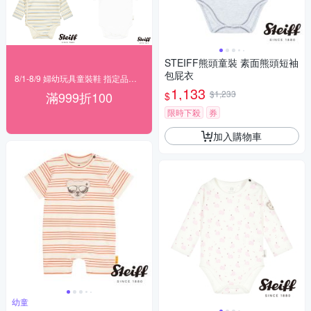
STEIFF熊頭童裝 素面熊頭短袖
包屁衣
8/1-8/9 婦幼玩具童裝鞋 指定品滿999折100
1,133
$1,233
滿999折100
$
限時下殺
券
加入購物車
幼童