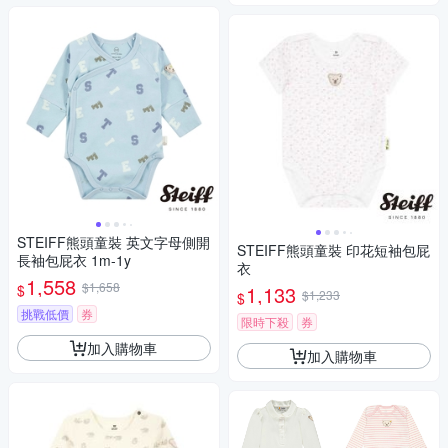
STEIFF熊頭童裝 英文字母側開
STEIFF熊頭童裝 印花短袖包屁
長袖包屁衣 1m-1y
衣
1,558
$1,658
$
1,133
$1,233
$
挑戰低價
券
限時下殺
券
加入購物車
加入購物車