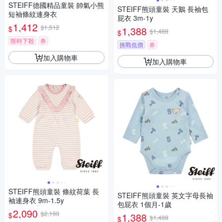
STEIFF德國精品童裝 帥氣小熊
STEIFF熊頭童裝 天鵝 長袖包
短袖條紋連身衣
屁衣 3m-1y
1,412
$1,512
$
1,388
$1,488
$
限時下殺
券
挑戰低價
券
加入購物車
加入購物車
STEIFF熊頭童裝 條紋荷葉 長
STEIFF熊頭童裝 英文字母長袖
袖連身衣 9m-1.5y
包屁衣 1個月-1歲
2,090
$2,190
$
1,388
$1,488
$