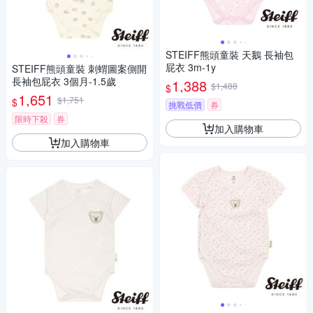
STEIFF熊頭童裝 天鵝 長袖包
屁衣 3m-1y
STEIFF熊頭童裝 刺蝟圖案側開
長袖包屁衣 3個月-1.5歲
1,388
$1,488
$
1,651
$1,751
$
挑戰低價
券
限時下殺
券
加入購物車
加入購物車