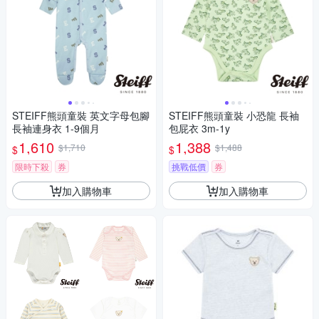
STEIFF熊頭童裝 英文字母包腳
STEIFF熊頭童裝 小恐龍 長袖
長袖連身衣 1-9個月
包屁衣 3m-1y
1,610
1,388
$1,710
$1,488
$
$
限時下殺
券
挑戰低價
券
加入購物車
加入購物車