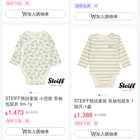
限時下殺
券
挑戰低價
券
加入購物車
加入購物車
STEIFF熊頭童裝 小恐龍 長袖
STEIFF熊頭童裝 長袖包屁衣 1
包屁衣 3m-1y
個月-1歲
1,473
$1,573
$
1,388
$1,488
$
限時下殺
券
限時下殺
券
加入購物車
加入購物車