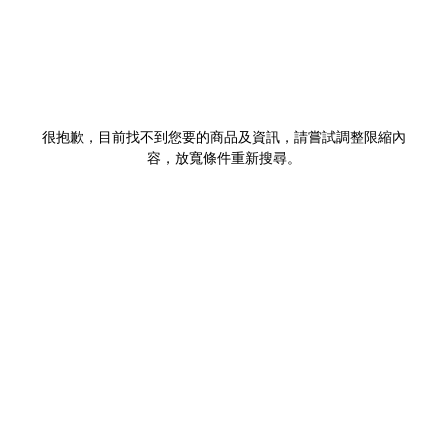
很抱歉，目前找不到您要的商品及資訊，請嘗試調整限縮內
容，放寬條件重新搜尋。