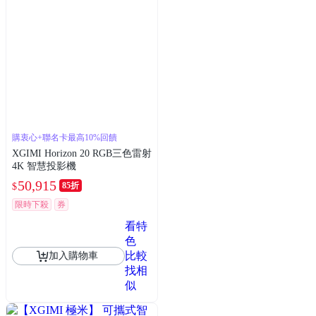
購衷心+聯名卡最高10%回饋
XGIMI Horizon 20 RGB三色雷射
4K 智慧投影機
50,915
85折
$
限時下殺
券
看特
色
比較
加入購物車
找相
似