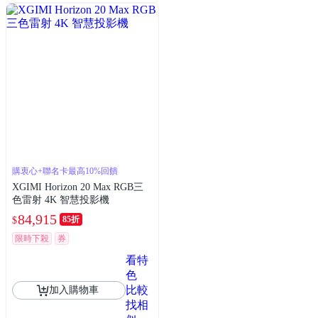
購衷心+聯名卡最高10%回饋
XGIMI Horizon 20 Max RGB三
色雷射 4K 智慧投影機
84,915
85折
$
限時下殺
券
看特
色
比較
加入購物車
找相