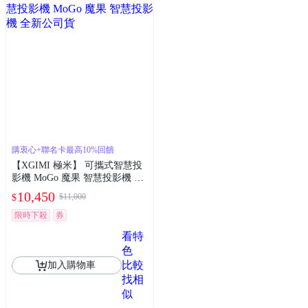
購衷心+聯名卡最高10%回饋
【XGIMI 極米】 可攜式智慧投
影機 MoGo 魔果 智慧投影機 全
新公司貨
10,450
$11,000
$
限時下殺
券
看特
色
比較
加入購物車
找相
似