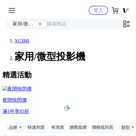
Yahoo購物中心
登入
家用/微型
投影機
XGIMI
家用/微型投影機
精選活動
夜間快閃價
滿1件享85折
品牌
快速到貨
有現貨
挑戰低價
價格低到高
類型