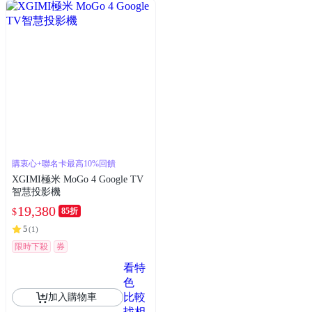
購衷心+聯名卡最高10%回饋
XGIMI極米 MoGo 4 Google TV
智慧投影機
19,380
85折
$
5
(
1
)
限時下殺
券
看特
色
比較
加入購物車
找相