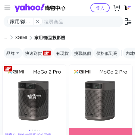
Yahoo購物中心
登入
家用/微型
投影機
XGIMI
家用/微型投影機
品牌
快速到貨
有現貨
挑戰低價
價格低到高
內建
補貨中
購衷心+聯名卡最高10%回饋