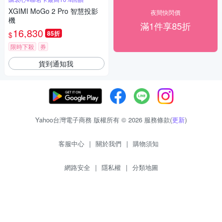
XGIMI MoGo 2 Pro 智慧投影
夜間快閃價
機
滿1件享85折
16,830
85折
$
限時下殺
券
貨到通知我
Yahoo台灣電子商務 版權所有 © 2026 服務條款(
更新
)
客服中心
|
關於我們
|
購物須知
網路安全
|
隱私權
|
分類地圖