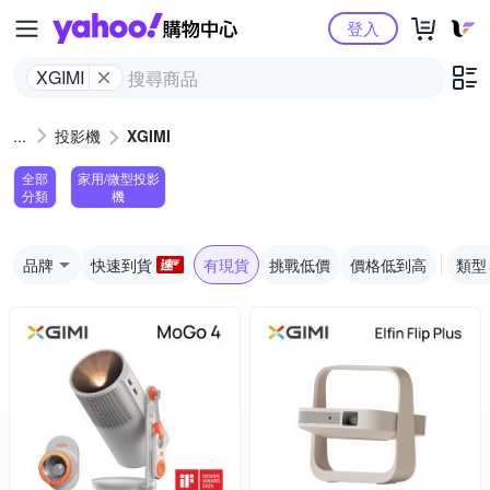
Yahoo購物中心
登入
XGIMI
投影機
XGIMI
全部
家用/微型投影
分類
機
品牌
快速到貨
有現貨
挑戰低價
價格低到高
類型