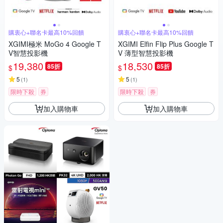
購衷心+聯名卡最高10%回饋
購衷心+聯名卡最高10%回饋
XGIMI極米 MoGo 4 Google T
XGIMI Elfin Flip Plus Google T
V智慧投影機
V 薄型智慧投影機
19,380
18,530
85折
85折
$
$
5
5
(
1
)
(
1
)
限時下殺
券
限時下殺
券
加入購物車
加入購物車