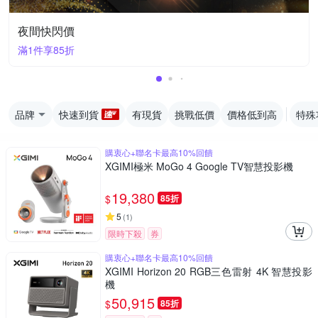
夜間快閃價
滿1件享85折
品牌
快速到貨
有現貨
挑戰低價
價格低到高
特殊
購衷心+聯名卡最高10%回饋
XGIMI極米 MoGo 4 Google TV智慧投影機
19,380
$
85折
5
(
1
)
限時下殺
券
購衷心+聯名卡最高10%回饋
XGIMI Horizon 20 RGB三色雷射 4K 智慧投影
機
50,915
$
85折