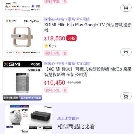
限時下殺
券
購衷心+聯名卡最高10%回饋
XGIMI Elfin Flip Plus Google TV 薄型智慧投影
機
18,530
$
85折
5
(
1
)
限時下殺
券
購衷心+聯名卡最高10%回饋
【XGIMI 極米】 可攜式智慧投影機 MoGo 魔果
智慧投影機 全新公司貨
10,450
$
$
11,000
限時下殺
券
馬上比買最好
相似商品比比看