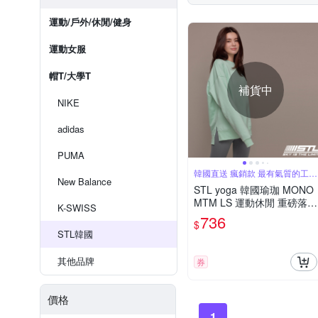
運動/戶外/休閒/健身
運動女服
帽T/大學T
補貨中
NIKE
adidas
PUMA
韓國直送 瘋銷款 最有氣質的工裝
New Balance
運動服飾
STL yoga 韓國瑜珈 MONO
MTM LS 運動休閒 重磅落肩
K-SWISS
長版刷毛長袖 圓領棉質衛
736
$
衣/大學T 薄荷綠TiffanyMint
STL韓國
其他品牌
券
價格
1