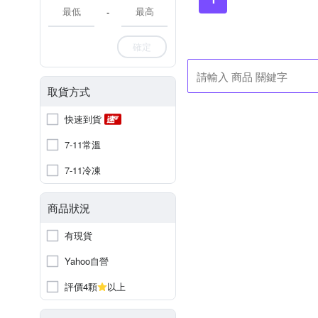
-
確定
取貨方式
快速到貨
7-11常溫
7-11冷凍
商品狀況
有現貨
Yahoo自營
評價4顆
以上