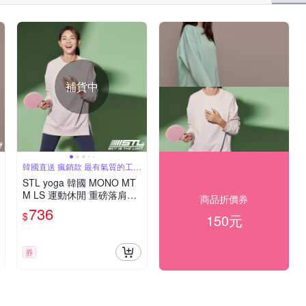
補貨中
韓國直送 瘋銷款 最有氣質的工裝
運動服飾
STL yoga 韓國 MONO MT
M LS 運動休閒 重磅落肩長
商品折價券
版刷毛長袖 圓領棉質衛衣/
736
$
150元
大學T 淡寶寶粉BabyPink
券