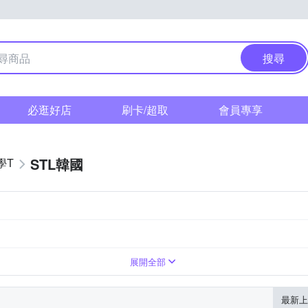
搜尋
必逛好店
刷卡/超取
會員專享
STL韓國
學T
展開全部
最新上