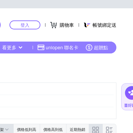
購物車
帳號綁定送
登入
看更多
uniopen 聯名卡
超贈點
架
價格低到高
價格高到低
近期熱銷