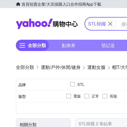
首頁
拍賣
企業/大宗採購入口
合作招商
App下載
Yahoo購物中心
STL韓國
全部分類
點換券
登記送
運動/戶外/休閒/健身
運動女服
帽T/大
STL
品牌
寬版
正常
長版
版型
品牌名稱
長袖T恤
女
Free size
尺寸
款式
適用性別
顏色
STL韓國 2 筆結果
相關分類