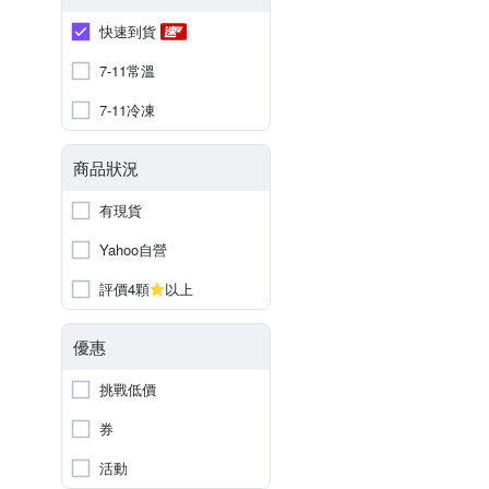
快速到貨
7-11常溫
7-11冷凍
商品狀況
有現貨
Yahoo自營
評價4顆
以上
優惠
挑戰低價
券
活動