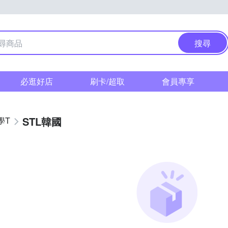
搜尋
必逛好店
刷卡/超取
會員專享
STL韓國
學T