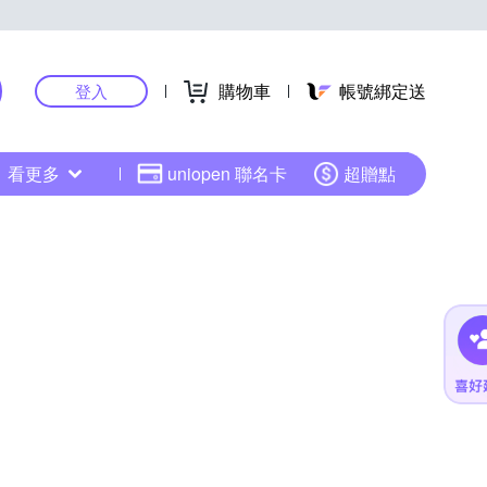
購物車
帳號綁定送
登入
看更多
uniopen 聯名卡
超贈點