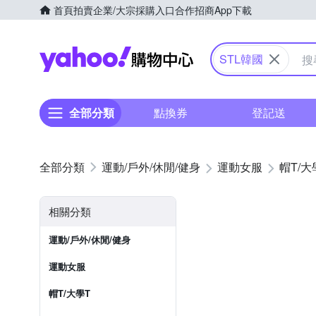
首頁
拍賣
企業/大宗採購入口
合作招商
App下載
Yahoo購物中心
STL韓國
全部分類
點換券
登記送
運動/戶外/休閒/健身
運動女服
帽T/大
相關分類
運動/戶外/休閒/健身
運動女服
帽T/大學T