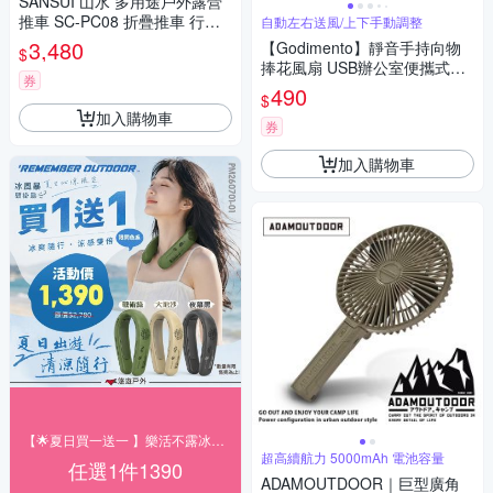
SANSUI 山水 多用途戶外露營
推車 SC-PC08 折疊推車 行李
自動左右送風/上下手動調整
車 露營 寵物推車
3,480
【Godimento】靜音手持向物
$
捧花風扇 USB辦公室便攜式充
券
電扇(杏白色-電池款)
490
$
加入購物車
券
加入購物車
【🌟夏日買一送一 】樂活不露冰風扇$1390
超高續航力 5000mAh 電池容量
任選1件1390
ADAMOUTDOOR｜巨型廣角