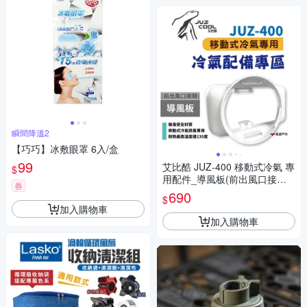
瞬間降溫2
【巧巧】冰敷眼罩 6入/盒
99
艾比酷 JUZ-400 移動式冷氣 專
$
用配件_導風板(前出風口接頭)
券
悠遊戶外
690
$
加入購物車
加入購物車