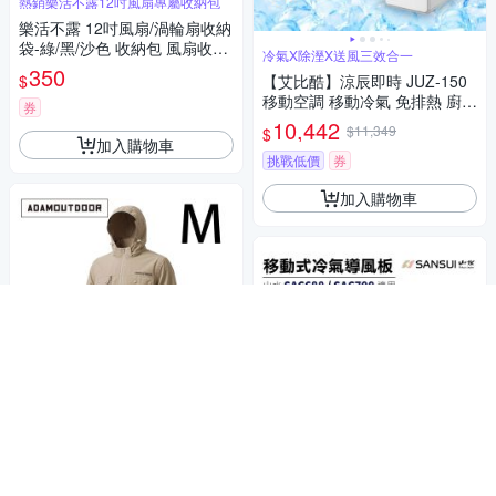
熱銷樂活不露12吋風扇專屬收納包
樂活不露 12吋風扇/渦輪扇收納
袋-綠/黑/沙色 收納包 風扇收納
冷氣X除溼X送風三效合一
包 悠遊戶外
350
$
【艾比酷】涼辰即時 JUZ-150
移動空調 移動冷氣 免排熱 廚房
券
冷氣 宿舍 套房 露營 悠遊戶外
10,442
$11,349
$
加入購物車
挑戰低價
券
加入購物車
炎夏讓你穿上24V爆強風
【ADAMOUTDOOR】24V冰感
循環冷卻服-空調衣-風扇衣