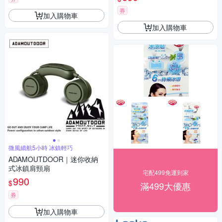
券
加入購物車
加入購物車
微風續航5小時 冰鎮輕巧
ADAMOUTDOOR｜迷你收納
式冰鎮肩頸扇
宅配499免運到家
990
$
滿499大優惠
券
加入購物車