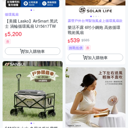
循環風扇
【美國 Lasko】AirSmart 黑武
露營戶外台灣製強風桌上循環風扇款
士 渦輪循環風扇 U15617TW
樂活不露 6吋小鋼炮 高效循環
5,200
戰術風扇
$
539
$585
$
券
挑戰低價
券
加入購物車
加入購物車