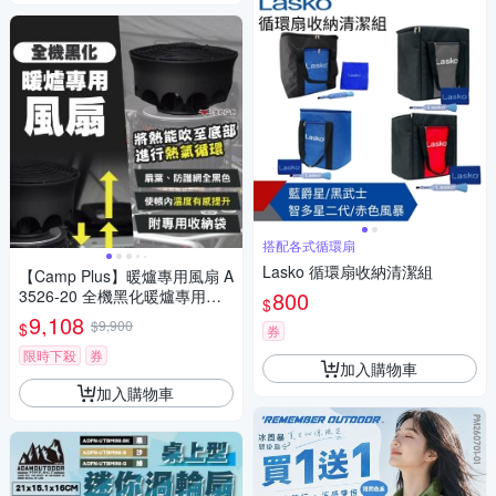
搭配各式循環扇
Lasko 循環扇收納清潔組
【Camp Plus】暖爐專用風扇 A
3526-20 全機黑化暖爐專用風
800
$
扇 熱對流風扇 登山 露營 悠遊
9,108
$9,900
$
券
戶外
限時下殺
券
加入購物車
加入購物車