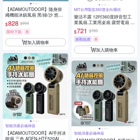
【ADAMOUTDOOR】隨身掛
MIT台灣製造360度全向擺頭
繩機能冰鎮風扇 黑/綠/沙 悠遊
樂活不露 12吋360度靜音型工
戶外
828
業風扇.工業用桌扇 露營電扇 戶
$900
$
外電風扇 帳篷風扇 靜音電扇
721
$783
$
限時下殺
券
挑戰低價
券
加入購物車
加入購物車
智能消暑必備神器
【ADAMOUTDOOR】AI手持冰
智能消暑必備神器
能扇 三色 ADFN-HTF520AI 語