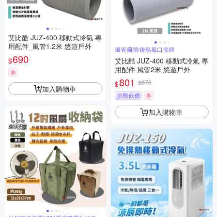
艾比酷 JUZ-400 移動式冷氣 專
用配件_風管1.2米 悠遊戶外
風管扁頭/後熱風口接頭
690
$
艾比酷 JUZ-400 移動式冷氣 專
用配件 風管2米 悠遊戶外
券
801
$870
$
加入購物車
挑戰低價
券
加入購物車