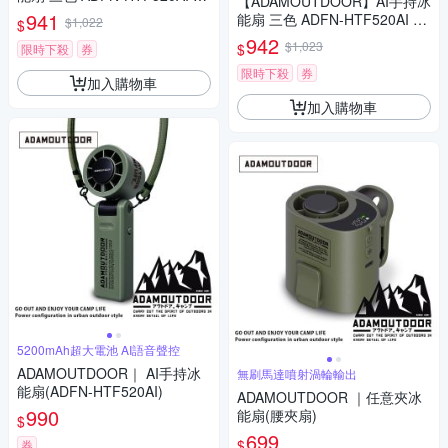
【ADAMOUTDOOR】AI手持冰
音控風 冰鎮風扇 手持風扇 消暑
941
能扇 三色 ADFN-HTF520AI 語
$1,022
$
悠遊戶外
音控風 冰鎮風扇 手持風扇 消暑
942
$1,023
$
限時下殺
券
悠遊戶外
限時下殺
券
加入購物車
加入購物車
5200mAh超大電池 AI語音聲控
ADAMOUTDOOR｜ AI手持冰
無刷馬達噴射渦輪輸出
能扇(ADFN-HTF520AI)
ADAMOUTDOOR ｜任意夾冰
990
能扇(腰夾扇)
$
699
$
券