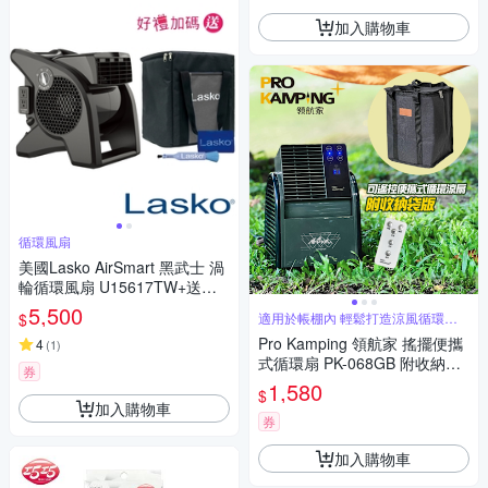
加入購物車
循環風扇
美國Lasko AirSmart 黑武士 渦
輪循環風扇 U15617TW+送精
美收納袋
5,500
$
適用於帳棚內 輕鬆打造涼風循環的
舒適空間
Pro Kamping 領航家 搖擺便攜
4
(
1
)
式循環扇 PK-068GB 附收納袋
券
可遙控露營風扇 可定時渦輪扇
1,580
$
擺頭三段式通風扇 夏季涼風電
加入購物車
扇 對流 強風扇
券
加入購物車