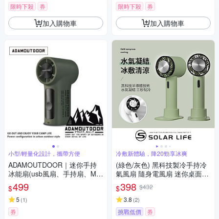
限時下殺
券
限時下殺
券
加入購物車
加入購物車
小型/輕量化設計，攜帶方便
冷敷新體驗，降20勁享冰爽
ADAMOUTDOOR｜迷你手持
(綠色/灰色) 黑科技製冷手持冷
冰能扇(usb風扇、手持扇、MIN
氣風扇 隨身電風扇 迷你桌面風
I風扇)
扇 usb冰敷風扇 製冷手持扇 行
499
398
$432
$
$
動小風扇
5
3.8
(
1
)
(
2
)
券
挑戰低價
券