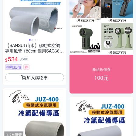
【SANSUI 山水】移動式空調
專用風管 180cm 適用SAC688/
700 悠遊戶外
534
$580
$
挑戰低價
券
商品折價券
100元
加入購物車