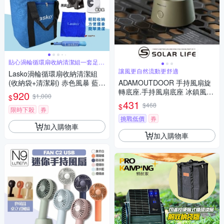
貼心渦輪循環扇收納清潔組一套足夠
你的需求
讓風更自然流動更舒適
Lasko渦輪循環扇收納清潔組
(收納袋+清潔刷) 赤色風暴 藍爵
ADAMOUTDOOR 手持風扇旋
星 黑武士 智多星 悠遊戶外
轉底座.手持風扇底座 冰鎮風扇
920
$1,000
$
配件 桌面風扇 自動旋轉 露營小
431
$468
$
風扇
限時下殺
券
挑戰低價
券
加入購物車
加入購物車