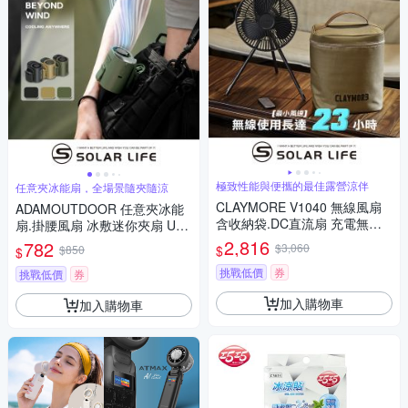
極致性能與便攜的最佳露營涼伴
任意夾冰能扇，全場景隨夾隨涼
CLAYMORE V1040 無線風扇
ADAMOUTDOOR 任意夾冰能
含收納袋.DC直流扇 充電無線
扇.掛腰風扇 冰敷迷你夾扇 USB
風扇 韓國風扇 戶外露營電扇 可
充電扇 隨身降溫電扇 夾腰製冷
2,816
782
$3,060
$
$850
$
吊掛腳架
小風扇
挑戰低價
券
挑戰低價
券
加入購物車
加入購物車