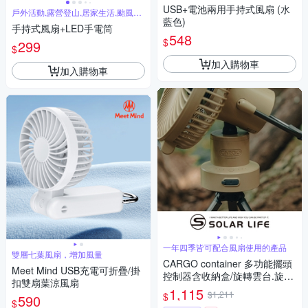
電
USB+電池兩用手持式風扇 (水
戶外活動,露營登山,居家生活,颱風停
電
藍色)
手持式風扇+LED手電筒
548
$
299
$
加入購物車
加入購物車
一年四季皆可配合風扇使用的產品
雙層七葉風扇，增加風量
CARGO container 多功能擺頭
Meet Mind USB充電可折疊/掛
控制器含收納盒/旋轉雲台.旋轉
扣雙扇葉涼風扇
雲台 風扇擺頭雲台 旋轉器 1/4
1,115
$1,211
$
590
螺絲旋轉盤 露營擺頭套件
$