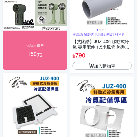
抗高溫耐磨內含鋼絲波紋狀外徑
【艾比酷】JUZ-400 移動式冷
商品折價券
氣 專用配件 1.5米風管 悠遊戶
外
150元
790
$
加入購物車