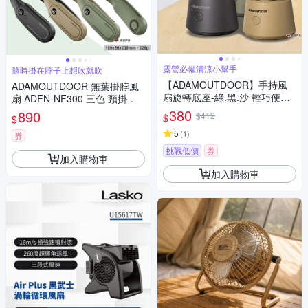
露營必備清涼小幫手
隨時掛在脖子上想吹就吹
【ADAMOUTDOOR】手持風
ADAMOUTDOOR 無葉掛脖風
扇旋轉底座-綠.黑.沙 輕巧便攜
扇 ADFN-NF300 三色 頸掛風
自動旋轉底座 適用多款手持風
扇 露營 悠遊戶外
380
890
$412
$
$
扇 登山 露營 悠遊戶外
5
(
1
)
券
挑戰低價
券
加入購物車
加入購物車