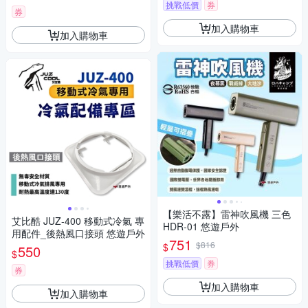
挑戰低價
券
券
加入購物車
加入購物車
【樂活不露】雷神吹風機 三色
艾比酷 JUZ-400 移動式冷氣 專
HDR-01 悠遊戶外
用配件_後熱風口接頭 悠遊戶外
751
$816
$
550
$
挑戰低價
券
券
加入購物車
加入購物車