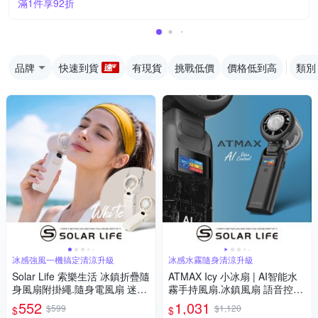
滿1件享92折
品牌
快速到貨
有現貨
挑戰低價
價格低到高
類別
冰感強風一機搞定清涼升級
冰感水霧隨身清涼升級
Solar Life 索樂生活 冰鎮折疊隨
ATMAX Icy 小冰扇 | AI智能水
身風扇附掛繩.隨身電風扇 迷你
霧手持風扇.冰鎮風扇 語音控制
桌面風扇 冰敷製冷手持扇 頸掛
折疊隨身風扇 USB小風扇 頸掛
552
1,031
$599
$1,120
$
$
脖掛電扇 USB充電小風扇
脖掛電扇