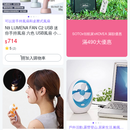
可以當手持風扇和桌曆式風扇
N9 LUMENA FAN C2 USB 迷
你手持風扇 六色 USB風扇 小風
SOTOx領航家xKOVEA 滿額優惠
扇 露營 悠遊戶外
714
滿490大優惠
$
5
(
2
)
加入購物車
戶外活動,露營登山,居家生活,颱風停