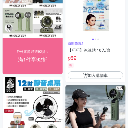
瞬間降溫2
【巧巧】冰涼貼 10入/盒
戶外露營 精選92折↘
69
滿1件享92折
$
券
加入購物車