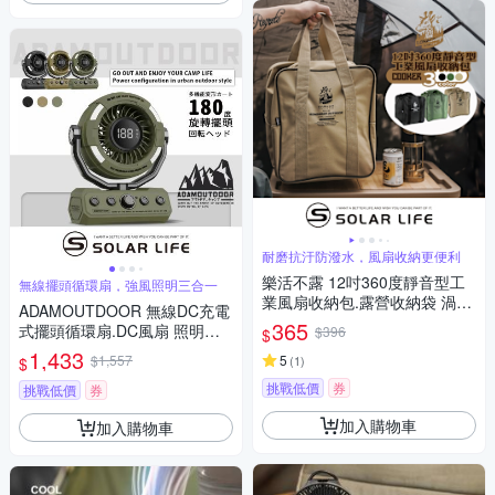
耐磨抗汙防潑水，風扇收納更便利
樂活不露 12吋360度靜音型工
無線擺頭循環扇，強風照明三合一
業風扇收納包.露營收納袋 渦輪
ADAMOUTDOOR 無線DC充電
扇收納袋 循環扇袋 戶外電風扇
365
式擺頭循環扇.DC風扇 照明工
$396
$
帳篷風扇
業扇 居家戶外 擺頭循環扇 USB
1,433
$1,557
5
(
1
)
$
充電風扇
挑戰低價
券
挑戰低價
券
加入購物車
加入購物車