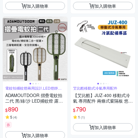
加入購物車
加入購物車
電蚊拍捕蚊燈兩用設計,LED燈靜態
艾比酷移動式冷氣專用配件
引蚊蟲
ADAMOUTDOOR 摺疊電蚊拍
【艾比酷】JUZ-400 移動式冷
二代 黑/綠/沙 LED捕蚊燈 露營
氣 專用配件 兩條式窗隔板 悠遊
悠遊戶外
戶外
890
790
$
$
5
1
(
4
)
(
1
)
券
加入購物車
加入購物車