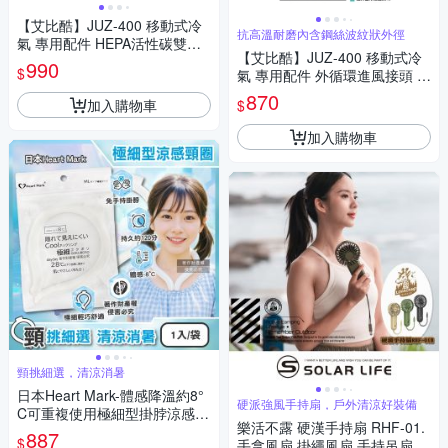
【艾比酷】JUZ-400 移動式冷
抗高溫耐磨內含鋼絲波紋狀外徑
氣 專用配件 HEPA活性碳雙濾
【艾比酷】JUZ-400 移動式冷
網 悠遊戶外
990
$
氣 專用配件 外循環進風接頭 悠
遊戶外
870
加入購物車
$
加入購物車
頸挑細選，清涼消暑
日本Heart Mark-體感降溫約8°
硬派強風手持扇，戶外清涼好裝備
C可重複使用極細型掛脖涼感頸
樂活不露 硬漢手持扇 RHF-01.
圈1入/袋(KK物產免手持消暑冰
887
$
手拿風扇 掛繩風扇 手持吊扇 隨