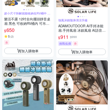
超小尺寸拆解就能收納在RV桶中 就
是方便
樂活不露 12吋全向擺頭靜音桌
強風冰鎮隨身清涼升級
扇 黑色 可收納RV桶內 可吊掛
ADAMOUTDOOR AI手持冰能
台灣製 立扇 露營 悠遊戶外
650
扇.手持風扇 冰鎮風扇 AI語音控
$
制 折疊隨身降溫 露營小風扇
911
5
(
2
)
$990
$
券
挑戰低價
券
加入購物車
加入購物車