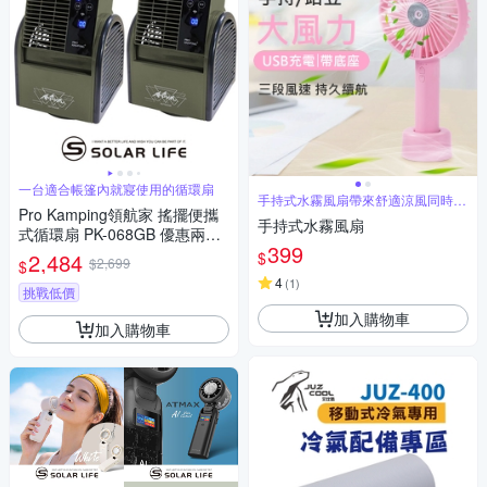
一台適合帳篷內就寢使用的循環扇
手持式水霧風扇帶來舒適涼風同時為
Pro Kamping領航家 搖擺便攜
您降溫
手持式水霧風扇
式循環扇 PK-068GB 優惠兩入
399
組(含收納袋).露營渦輪扇 帳篷
$
2,484
$2,699
$
循環扇 遙控循環風扇 帳篷電風
4
(
1
)
扇 戶外涼風扇
挑戰低價
加入購物車
加入購物車