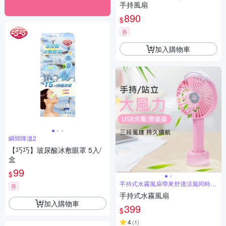
手持風扇
890
$
券
加入購物車
瞬間降溫2
【巧巧】玻尿酸冰敷眼罩 5入/
盒
99
$
手持式水霧風扇帶來舒適涼風同時為
券
您降溫
手持式水霧風扇
加入購物車
399
$
4
(
1
)