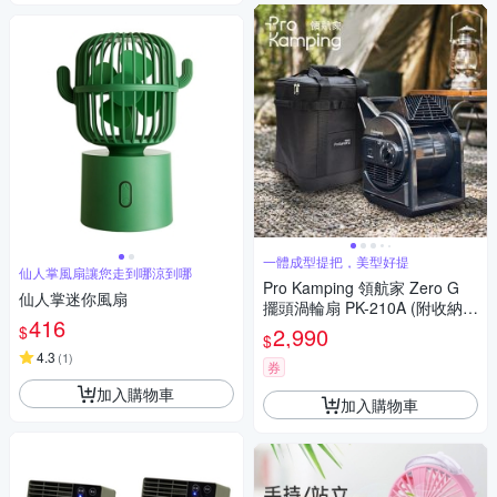
一體成型提把，美型好提
仙人掌風扇讓您走到哪涼到哪
Pro Kamping 領航家 Zero G
仙人掌迷你風扇
擺頭渦輪扇 PK-210A (附收納
416
袋) 大風力循環扇 露營風扇
$
2,990
$
4.3
(
1
)
券
加入購物車
加入購物車