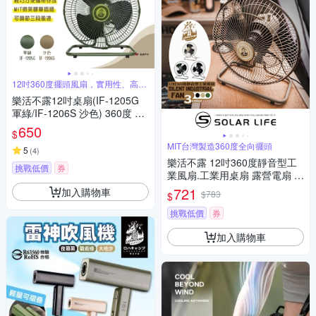
12吋360度擺頭風扇，實用性、高
CP值
樂活不露12吋桌扇(IF-1205G
軍綠/IF-1206S 沙色) 360度 擺
頭風扇 悠遊戶外
650
$
MIT台灣製造360度全向擺頭
5
(
4
)
樂活不露 12吋360度靜音型工
挑戰低價
券
業風扇.工業用桌扇 露營電扇 戶
外電風扇 帳篷風扇 靜音電扇
721
加入購物車
$783
$
挑戰低價
券
加入購物車