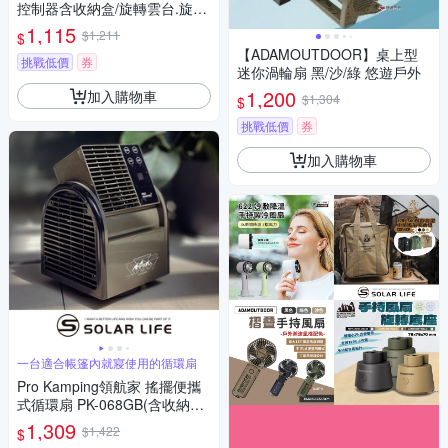
控制器含收納盒/旋轉雲台.旋轉
雲台 風扇擺頭雲台 旋轉器 1/4
1,115
$1,211
$
螺絲旋轉盤 露營擺頭套件
【ADAMOUTDOOR】桌上型
挑戰低價
券
迷你渦輪扇 黑/沙/綠 悠遊戶外
1,200
加入購物車
$1,304
$
挑戰低價
券
加入購物車
一台適合帳篷內就寢使用的循環扇
Pro Kamping領航家 搖擺便攜
式循環扇 PK-068GB(含收納
袋).露營渦輪扇 帳篷循環扇 遙
1,309
$1,422
$
控循環風扇 帳篷電風扇 戶外涼