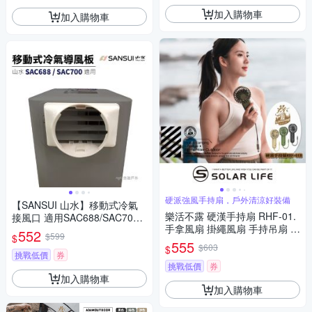
加入購物車
加入購物車
硬派強風手持扇，戶外清涼好裝備
【SANSUI 山水】移動式冷氣
樂活不露 硬漢手持扇 RHF-01.
接風口 適用SAC688/SAC700
手拿風扇 掛繩風扇 手持吊扇 隨
悠遊戶外
552
$599
$
身小風扇 隨行扇
555
$603
$
挑戰低價
券
挑戰低價
券
加入購物車
加入購物車