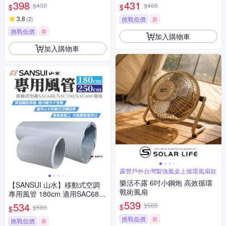
扇 usb冰敷風扇 製冷手持扇 行
配件 桌面風扇 自動旋轉 露營小
398
431
$432
$468
$
$
動小風扇
風扇
3.8
(
2
)
挑戰低價
券
挑戰低價
券
加入購物車
加入購物車
露營戶外台灣製強風桌上循環風扇款
樂活不露 6吋小鋼炮 高效循環
【SANSUI 山水】移動式空調
戰術風扇
專用風管 180cm 適用SAC688/
700 悠遊戶外
539
534
$585
$
$580
$
挑戰低價
券
挑戰低價
券