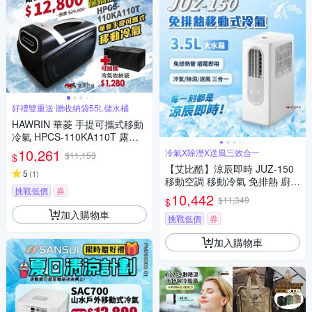
好禮雙重送 贈收納袋55L儲水桶
HAWRIN 華菱 手提可攜式移動
冷氣 HPCS-110KA110T 露營
夏日特惠 悠遊戶外
10,261
冷氣X除溼X送風三效合一
$11,153
$
【艾比酷】涼辰即時 JUZ-150
5
(
1
)
移動空調 移動冷氣 免排熱 廚房
挑戰低價
券
冷氣 宿舍 套房 露營 悠遊戶外
10,442
$11,349
$
加入購物車
挑戰低價
券
加入購物車