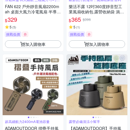
攜
FAN 622 戶外靜音風扇2200m
樂活不露 12吋360度靜音型工
ah 桌面大風力冷電風扇 半導體
業風扇收納包.露營收納袋 渦輪
製冷手持冰敷空調風扇 （可上
扇收納袋 循環扇袋 戶外電風扇
329
365
$396
$
$
飛機）
帳篷風扇
5
5
(
5
)
(
1
)
挑戰低價
券
挑戰低價
券
加入購物車
加入購物車
超高續航力2400mA電池容量
露營必備清涼小幫手
ADAMOUTDOOR 摺疊手持風
【ADAMOUTDOOR】手持風