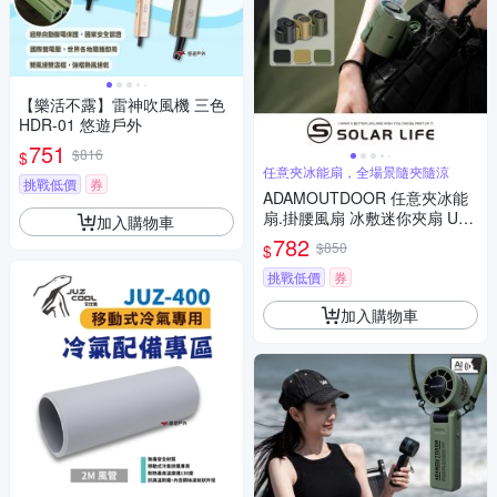
【樂活不露】雷神吹風機 三色
HDR-01 悠遊戶外
751
$816
$
任意夾冰能扇，全場景隨夾隨涼
挑戰低價
券
ADAMOUTDOOR 任意夾冰能
扇.掛腰風扇 冰敷迷你夾扇 USB
加入購物車
充電扇 隨身降溫電扇 夾腰製冷
782
$850
$
小風扇
挑戰低價
券
加入購物車