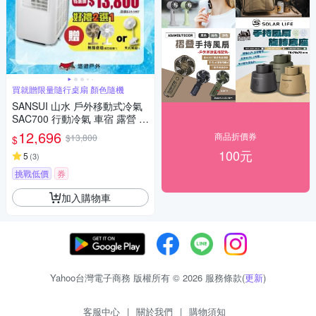
買就贈限量隨行桌扇 顏色隨機
SANSUI 山水 戶外移動式冷氣
SAC700 行動冷氣 車宿 露營 悠
遊戶外
12,696
商品折價券
$13,800
$
100元
5
(
3
)
挑戰低價
券
加入購物車
Yahoo台灣電子商務 版權所有 © 2026 服務條款(
更新
)
客服中心
|
關於我們
|
購物須知