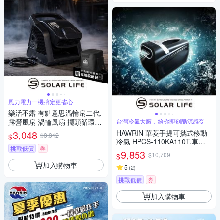
風力電力一機搞定更省心
樂活不露 有點意思渦輪扇二代.
露營風扇 渦輪風扇 擺頭循環扇
台灣冷氣大廠，給你即刻酷涼感受
對流扇電風扇 強力風扇
3,048
HAWRIN 華菱手提可攜式移動
$3,312
$
冷氣 HPCS-110KA110T.車泊
挑戰低價
券
車宿 露營冷氣 移動式空調 帳篷
9,853
$10,709
$
冷氣機 攜帶式冷氣
加入購物車
5
(
2
)
挑戰低價
券
加入購物車