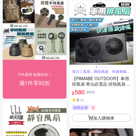
強力三風扇、兩段風速、快速換氣通
戶外露營 精選92折↘
風
【PAMABE OUTDOOR】車用
滿1件享92折
排風扇 車泊必需品 排熱風扇 排
熱扇 車宿露營 循環扇 悠遊戶外
580
$630
$
5
(
1
)
挑戰低價
券
加入購物車