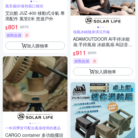
風管扁頭/後熱風口接頭
艾比酷 JUZ-400 移動式冷氣 專
用配件 風管2米 悠遊戶外
801
$870
$
強風冰鎮隨身清涼升級
挑戰低價
券
ADAMOUTDOOR AI手持冰能
扇.手持風扇 冰鎮風扇 AI語音控
加入購物車
制 折疊隨身降溫 露營小風扇
911
$990
$
挑戰低價
券
加入購物車
一年四季皆可配合風扇使用的產品
CARGO container 多功能擺頭