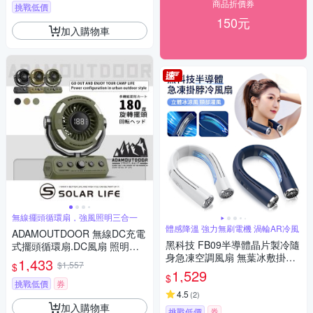
商品折價券
風扇
挑戰低價
150元
加入購物車
無線擺頭循環扇，強風照明三合一
體感降溫 強力無刷電機 渦輪AR冷風
ADAMOUTDOOR 無線DC充電
黑科技 FB09半導體晶片製冷隨
式擺頭循環扇.DC風扇 照明工
身急凍空調風扇 無葉冰敷掛脖
業扇 居家戶外 擺頭循環扇 USB
1,433
$1,557
$
風扇 冰旋風運動風扇（可上飛
充電風扇
1,529
$
機）
挑戰低價
券
4.5
(
2
)
加入購物車
挑戰低價
券