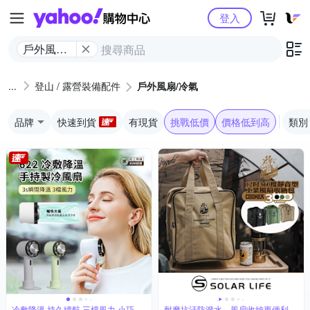
Yahoo購物中心
登入
戶外風扇/
冷氣
登山 / 露營裝備配件
戶外風扇/冷氣
品牌
快速到貨
有現貨
挑戰低價
價格低到高
類別
冷敷降溫 持久續航 三檔風力 小巧便
耐磨抗汙防潑水，風扇收納更便利