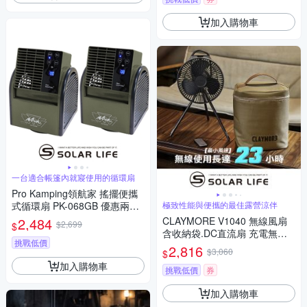
加入購物車
一台適合帳篷內就寢使用的循環扇
Pro Kamping領航家 搖擺便攜
式循環扇 PK-068GB 優惠兩入
極致性能與便攜的最佳露營涼伴
組(含收納袋).露營渦輪扇 帳篷
2,484
CLAYMORE V1040 無線風扇
$2,699
$
循環扇 遙控循環風扇 帳篷電風
含收納袋.DC直流扇 充電無線
扇 戶外涼風扇
挑戰低價
風扇 韓國風扇 戶外露營電扇 可
2,816
$3,060
$
吊掛腳架
加入購物車
挑戰低價
券
加入購物車