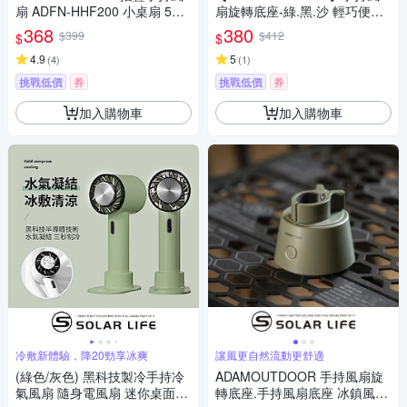
扇 ADFN-HHF200 小桌扇 5葉
扇旋轉底座-綠.黑.沙 輕巧便攜
扇片 迷你扇 悠遊戶外
自動旋轉底座 適用多款手持風
368
380
$399
$412
$
$
扇 登山 露營 悠遊戶外
4.9
5
(
4
)
(
1
)
挑戰低價
券
挑戰低價
券
加入購物車
加入購物車
冷敷新體驗，降20勁享冰爽
讓風更自然流動更舒適
(綠色/灰色) 黑科技製冷手持冷
ADAMOUTDOOR 手持風扇旋
氣風扇 隨身電風扇 迷你桌面風
轉底座.手持風扇底座 冰鎮風扇