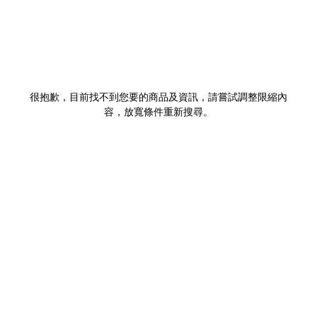
很抱歉，目前找不到您要的商品及資訊，請嘗試調整限縮內
容，放寬條件重新搜尋。