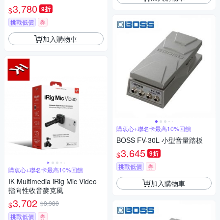
3,780
9折
$
挑戰低價
券
加入購物車
購衷心+聯名卡最高10%回饋
BOSS FV-30L 小型音量踏板
3,645
9折
$
挑戰低價
券
購衷心+聯名卡最高10%回饋
IK Multimedia iRig Mic Video
加入購物車
指向性收音麥克風
3,702
$3,980
$
挑戰低價
券