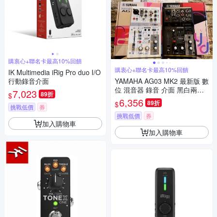
購衷心+聯名卡最高10%回饋
購衷心+聯名卡最高10%回饋
IK Multimedia iRig Pro duo I/O
行動錄音介面
YAMAHA AG03 MK2 最新版 數
位 混音器 錄音 介面 黑白兩色
7,023
89折
$
Podcast 實況 直播 公司貨
6,356
89折
$
挑戰低價
券
挑戰低價
券
加入購物車
加入購物車