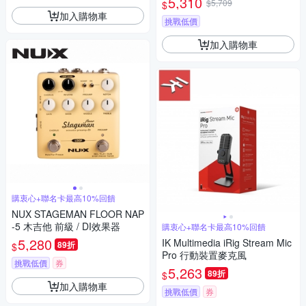
5,310
$5,709
$
加入購物車
挑戰低價
加入購物車
購衷心+聯名卡最高10%回饋
NUX STAGEMAN FLOOR NAP
-5 木吉他 前級 / DI效果器
購衷心+聯名卡最高10%回饋
5,280
IK Multimedia iRig Stream Mic
89折
$
Pro 行動裝置麥克風
挑戰低價
券
5,263
89折
$
加入購物車
挑戰低價
券