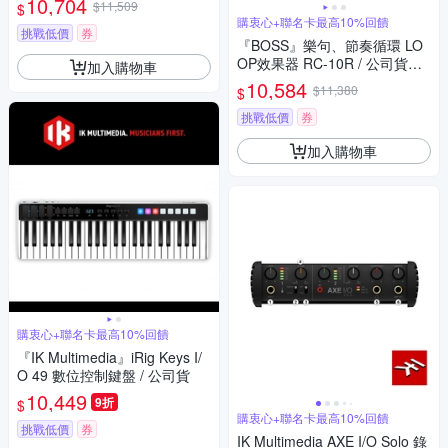
10,704
$11,509
$
購衷心+聯名卡最高10%回饋
挑戰低價
券
『BOSS』樂句、節奏循環 LO
OP效果器 RC-10R / 公司貨保
加入購物車
固
10,584
$11,380
$
挑戰低價
券
加入購物車
購衷心+聯名卡最高10%回饋
『IK Multimedia』iRig Keys I/
O 49 數位控制鍵盤 / 公司貨
10,449
9折
$
購衷心+聯名卡最高10%回饋
挑戰低價
券
IK Multimedia AXE I/O Solo 錄