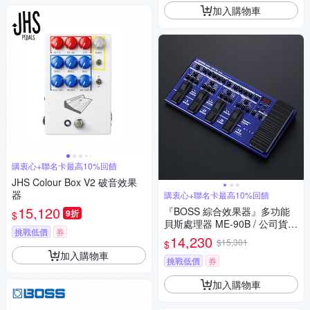
加入購物車
購衷心+聯名卡最高10%回饋
JHS Colour Box V2 破音效果
器
購衷心+聯名卡最高10%回饋
15,120
『BOSS 綜合效果器』多功能
9折
$
貝斯處理器 ME-90B / 公司貨二
挑戰低價
券
年保固
14,230
$15,301
$
加入購物車
挑戰低價
券
加入購物車