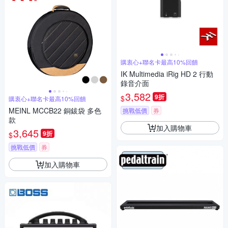
購衷心+聯名卡最高10%回饋
IK Multimedia iRig HD 2 行動
錄音介面
3,582
9折
$
購衷心+聯名卡最高10%回饋
MEINL MCCB22 銅鈸袋 多色
挑戰低價
券
款
加入購物車
3,645
9折
$
挑戰低價
券
加入購物車