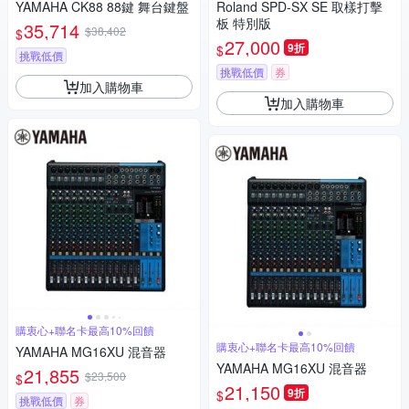
YAMAHA CK88 88鍵 舞台鍵盤
Roland SPD-SX SE 取樣打擊
板 特別版
35,714
$38,402
$
27,000
9折
$
挑戰低價
挑戰低價
券
加入購物車
加入購物車
購衷心+聯名卡最高10%回饋
購衷心+聯名卡最高10%回饋
YAMAHA MG16XU 混音器
YAMAHA MG16XU 混音器
21,855
$23,500
$
21,150
9折
$
挑戰低價
券