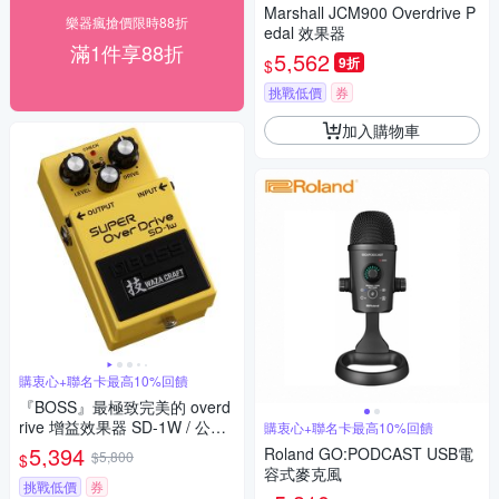
Marshall JCM900 Overdrive P
樂器瘋搶價限時88折
edal 效果器
滿1件享88折
5,562
9折
$
挑戰低價
券
加入購物車
購衷心+聯名卡最高10%回饋
『BOSS』最極致完美的 overd
rive 增益效果器 SD-1W / 公司
購衷心+聯名卡最高10%回饋
貨
5,394
Roland GO:PODCAST USB電
$5,800
$
容式麥克風
挑戰低價
券