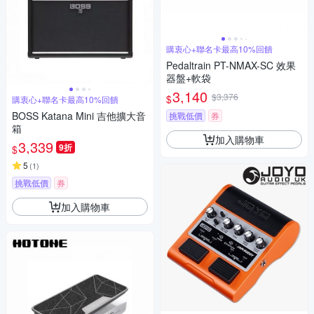
購衷心+聯名卡最高10%回饋
Pedaltrain PT-NMAX-SC 效果
器盤+軟袋
3,140
$3,376
$
購衷心+聯名卡最高10%回饋
BOSS Katana Mini 吉他擴大音
挑戰低價
券
箱
加入購物車
3,339
9折
$
5
(
1
)
挑戰低價
券
加入購物車