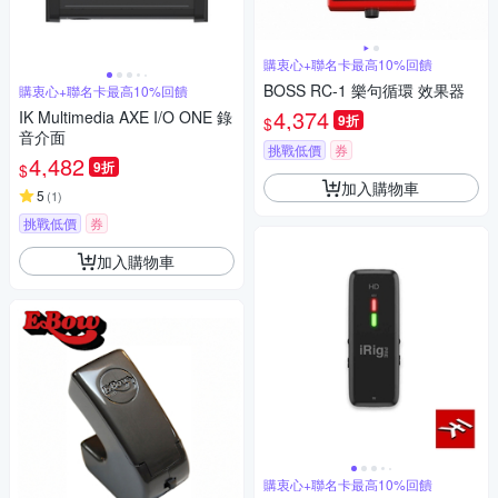
購衷心+聯名卡最高10%回饋
BOSS RC-1 樂句循環 效果器
購衷心+聯名卡最高10%回饋
4,374
IK Multimedia AXE I/O ONE 錄
9折
$
音介面
挑戰低價
券
4,482
9折
$
加入購物車
5
(
1
)
挑戰低價
券
加入購物車
購衷心+聯名卡最高10%回饋