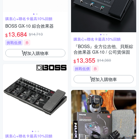
購衷心+聯名卡最高10%回饋
BOSS GX-10 綜合效果器
13,684
$14,713
$
購衷心+聯名卡最高10%回饋
挑戰低價
券
『BOSS』全方位吉他、貝斯綜
合效果器 GX-10 / 公司貨保固
加入購物車
13,355
$14,360
$
挑戰低價
券
加入購物車
購衷心+聯名卡最高10%回饋