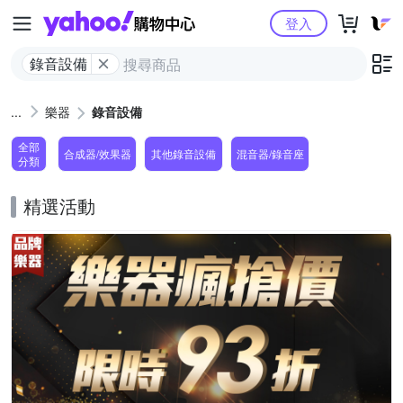
Yahoo購物中心
登入
錄音設備
樂器
錄音設備
全部
合成器/效果器
其他錄音設備
混音器/錄音座
分類
精選活動