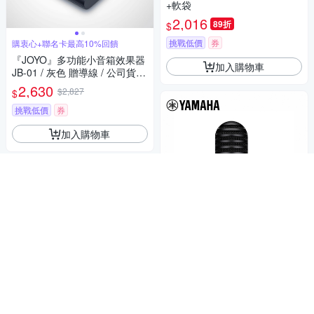
+軟袋
2,016
89折
$
挑戰低價
券
購衷心+聯名卡最高10%回饋
『JOYO』多功能小音箱效果器
加入購物車
JB-01 / 灰色 贈導線 / 公司貨保
固
2,630
$2,827
$
挑戰低價
券
加入購物車
樂器瘋搶價限時95折
滿1件享95折