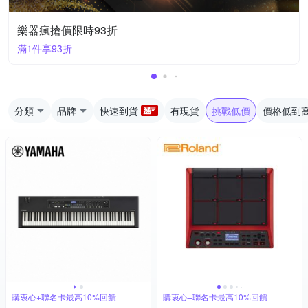
樂器瘋搶價限時93折
滿1件享93折
分類
品牌
快速到貨
有現貨
挑戰低價
價格低到
購衷心+聯名卡最高10%回饋
購衷心+聯名卡最高10%回饋