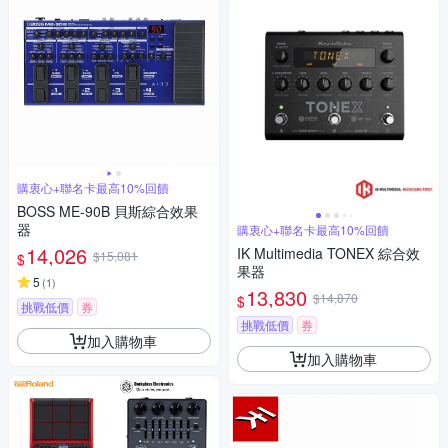
購衷心+聯名卡最高10%回饋
BOSS ME-90B 貝斯綜合效果
器
購衷心+聯名卡最高10%回饋
14,026
IK Multimedia TONEX 綜合效
$15,081
$
果器
5
(
1
)
13,830
$14,870
$
挑戰低價
券
挑戰低價
券
加入購物車
加入購物車