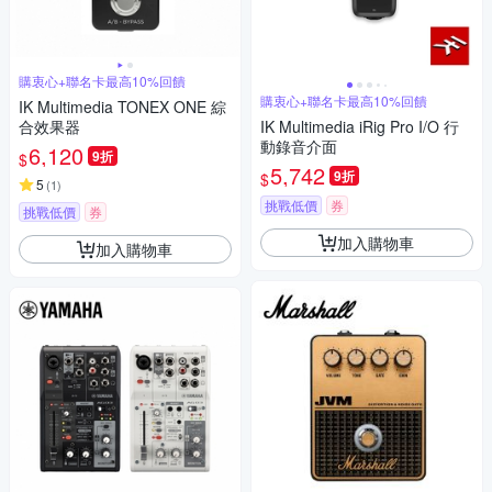
購衷心+聯名卡最高10%回饋
購衷心+聯名卡最高10%回饋
IK Multimedia TONEX ONE 綜
合效果器
IK Multimedia iRig Pro I/O 行
動錄音介面
6,120
9折
$
5,742
9折
$
5
(
1
)
挑戰低價
券
挑戰低價
券
加入購物車
加入購物車