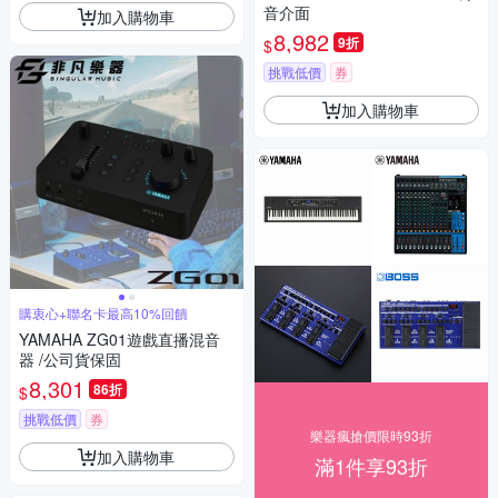
音介面
加入購物車
8,982
9折
$
挑戰低價
券
加入購物車
購衷心+聯名卡最高10%回饋
YAMAHA ZG01遊戲直播混音
器 /公司貨保固
8,301
86折
$
挑戰低價
券
樂器瘋搶價限時93折
加入購物車
滿1件享93折