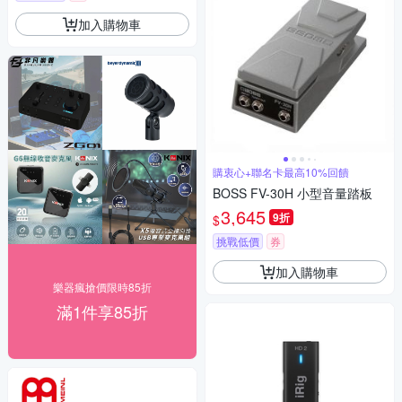
加入購物車
購衷心+聯名卡最高10%回饋
BOSS FV-30H 小型音量踏板
3,645
9折
$
挑戰低價
券
加入購物車
樂器瘋搶價限時85折
滿1件享85折