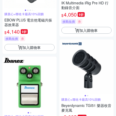
IK Multimedia iRig Pre HD 行
動錄音介面
4,050
購衷心+聯名卡最高10%回饋
9折
$
EBOW PLUS 電吉他電磁共振
挑戰低價
券
器效果器
加入購物車
4,140
9折
$
挑戰低價
券
加入購物車
購衷心+聯名卡最高10%回饋
Beyerdynamic TGI51 樂器收音
麥克風