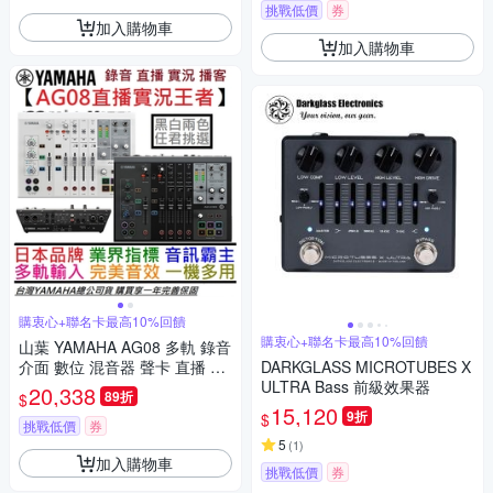
挑戰低價
券
加入購物車
加入購物車
購衷心+聯名卡最高10%回饋
購衷心+聯名卡最高10%回饋
山葉 YAMAHA AG08 多軌 錄音
介面 數位 混音器 聲卡 直播 實
DARKGLASS MICROTUBES X
況 錄音 Podcast 公司貨 贈錄音
ULTRA Bass 前級效果器
20,338
89折
$
軟體
15,120
9折
$
挑戰低價
券
5
(
1
)
加入購物車
挑戰低價
券