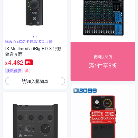
購衷心+聯名卡最高10%回饋
IK Multimedia iRig HD X 行動
錄音介面
夜間快閃價
4,482
9折
$
滿1件享9折
挑戰低價
券
加入購物車