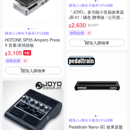
購衷心+聯名卡最高10%回饋
『JOYO』多功能小音箱效果器
JB-01 / 橘色 贈導線 / 公司貨保
固
2,630
$2,827
$
挑戰低價
券
購衷心+聯名卡最高10%回饋
HOTONE SP35 Ampero Press
加入購物車
II 音量/表情踏板
3,105
9折
$
挑戰低價
券
加入購物車
購衷心+聯名卡最高10%回饋
Pedaltrain Nano-SC 效果器盤