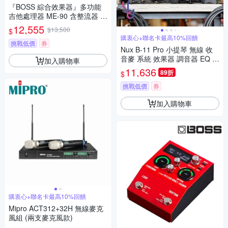
『BOSS 綜合效果器』多功能
吉他處理器 ME-90 含整流器 /
公司貨二年保固
12,555
$13,500
$
購衷心+聯名卡最高10%回饋
挑戰低價
券
Nux B-11 Pro 小提琴 無線 收
音麥 系統 效果器 調音器 EQ R
加入購物車
everb 街頭藝人
11,636
89折
$
挑戰低價
券
加入購物車
購衷心+聯名卡最高10%回饋
Mipro ACT312+32H 無線麥克
風組 (兩支麥克風款)