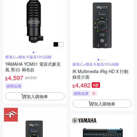
購衷心+聯名卡最高10%回饋
YAMAHA YCM01 電容式麥克
購衷心+聯名卡最高10%回饋
風 黑/白 兩色款
IK Multimedia iRig HD X 行動
4,597
錄音介面
$4,838
$
4,482
9折
$
挑戰低價
挑戰低價
券
加入購物車
加入購物車