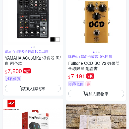
購衷心+聯名卡最高10%回饋
購衷心+聯名卡最高10%回饋
YAMAHA AG06MK2 混音器 黑/
白 兩色款
Fulltone OCD-BO V2 效果器
全球限量 附證書
7,200
9折
$
7,191
9折
$
挑戰低價
挑戰低價
券
加入購物車
加入購物車