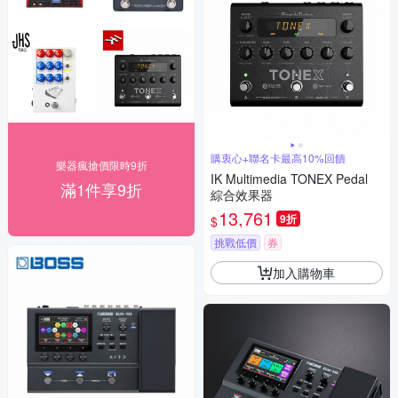
購衷心+聯名卡最高10%回饋
樂器瘋搶價限時9折
IK Multimedia TONEX Pedal
滿1件享9折
綜合效果器
13,761
9折
$
挑戰低價
券
加入購物車