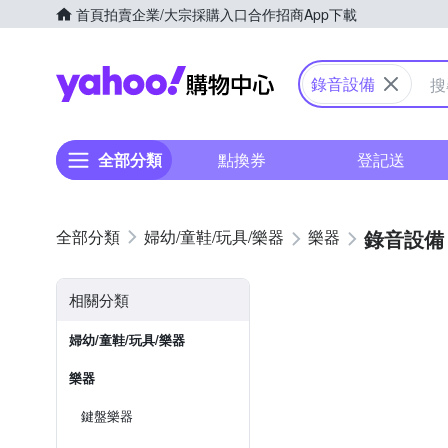
首頁
拍賣
企業/大宗採購入口
合作招商
App下載
Yahoo購物中心
錄音設備
全部分類
點換券
登記送
錄音設備
婦幼/童鞋/玩具/樂器
樂器
相關分類
婦幼/童鞋/玩具/樂器
樂器
鍵盤樂器