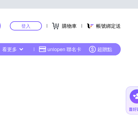
購物車
帳號綁定送
登入
看更多
uniopen 聯名卡
超贈點