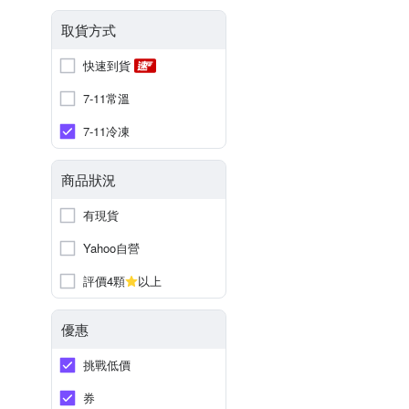
取貨方式
快速到貨
7-11常溫
7-11冷凍
商品狀況
有現貨
Yahoo自營
評價4顆
以上
優惠
挑戰低價
券