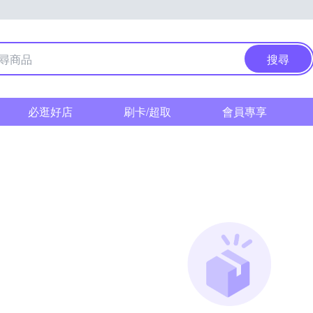
搜尋
必逛好店
刷卡/超取
會員專享