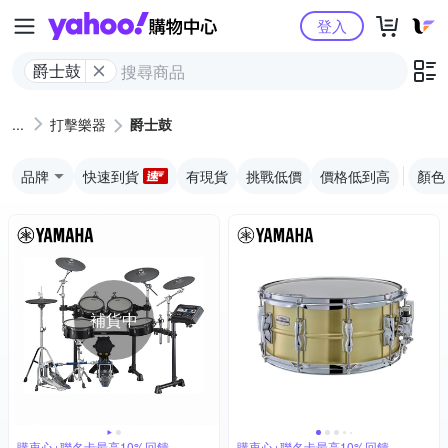
Yahoo購物中心
登入
爵士鼓
打擊樂器
爵士鼓
品牌
快速到貨
有現貨
挑戰低價
價格低到高
顏色
補貨中
購衷心+聯名卡最高10%回饋
購衷心+聯名卡最高10%回饋