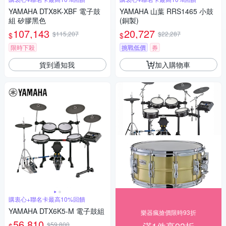
YAMAHA DTX8K-XBF 電子鼓
YAMAHA 山葉 RRS1465 小鼓
組 矽膠黑色
(銅製)
107,143
20,727
$115,207
$22,287
$
$
限時下殺
挑戰低價
券
貨到通知我
加入購物車
購衷心+聯名卡最高10%回饋
YAMAHA DTX6K5-M 電子鼓組
樂器瘋搶價限時93折
56,810
$59,800