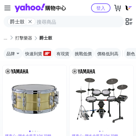
Yahoo購物中心
登入
爵士鼓
打擊樂器
爵士鼓
品牌
快速到貨
有現貨
挑戰低價
價格低到高
顏色
購衷心+聯名卡最高10%回饋
購衷心+聯名卡最高10%回饋