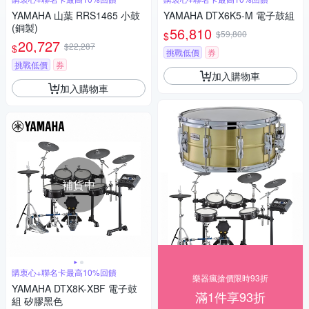
YAMAHA 山葉 RRS1465 小鼓
YAMAHA DTX6K5-M 電子鼓組
(銅製)
56,810
$59,800
$
20,727
$22,287
$
挑戰低價
券
挑戰低價
券
加入購物車
加入購物車
補貨中
購衷心+聯名卡最高10%回饋
樂器瘋搶價限時93折
YAMAHA DTX8K-XBF 電子鼓
滿1件享93折
組 矽膠黑色